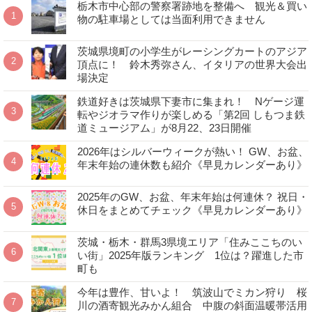
栃木市中心部の警察署跡地を整備へ 観光＆買い
物の駐車場としては当面利用できません
茨城県境町の小学生がレーシングカートのアジア
頂点に！ 鈴木秀弥さん、イタリアの世界大会出
場決定
鉄道好きは茨城県下妻市に集まれ！ Nゲージ運
転やジオラマ作りが楽しめる「第2回 しもつま鉄
道ミュージアム」が8月22、23日開催
2026年はシルバーウィークが熱い！ GW、お盆、
年末年始の連休数も紹介《早見カレンダーあり》
2025年のGW、お盆、年末年始は何連休？ 祝日・
休日をまとめてチェック《早見カレンダーあり》
茨城・栃木・群馬3県境エリア「住みここちのい
い街」2025年版ランキング 1位は？躍進した市
町も
今年は豊作、甘いよ！ 筑波山でミカン狩り 桜
川の酒寄観光みかん組合 中腹の斜面温暖帯活用