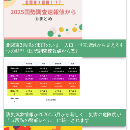
北関東3県境の市町のいま 人口・世帯増減から見える4
つの類型《国勢調査速報値から⑤》
防災気象情報が2026年5月から新しく 災害の危険度が
「５段階の警戒レベル」に統一されます