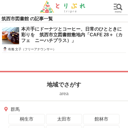
群馬
栃木
茨城
グルメ
買い物
遊ぶ
子育て
menu
筑西市図書館 の記事一覧
本片手にドーナツとコーヒー、日常のひとときに
彩りを 筑西市立図書館敷地内「CAFE 28＋（カ
フェ ニーハチプラス）」
有働 文子（フリーアナウンサー）
地域でさがす
area
群馬
桐生市
太田市
館林市