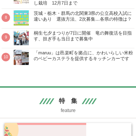
し栽培 12月7日まで
茨城・栃木・群馬の北関東3県の公立高校入試に
違いあり 選抜方法、2次募集…各県の特徴は？
桐生七夕まつりが7日に開催 竜の舞復活を目指
す、担ぎ手も当日まで募集中
「maruu」は邑楽町を拠点に、かわいらしい米粉
のベビーカステラを提供するキッチンカーです
特 集
feature