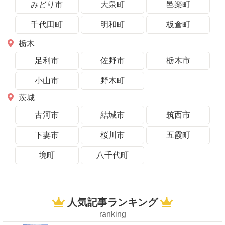
みどり市
大泉町
邑楽町
千代田町
明和町
板倉町
栃木
足利市
佐野市
栃木市
小山市
野木町
茨城
古河市
結城市
筑西市
下妻市
桜川市
五霞町
境町
八千代町
人気記事ランキング
ranking