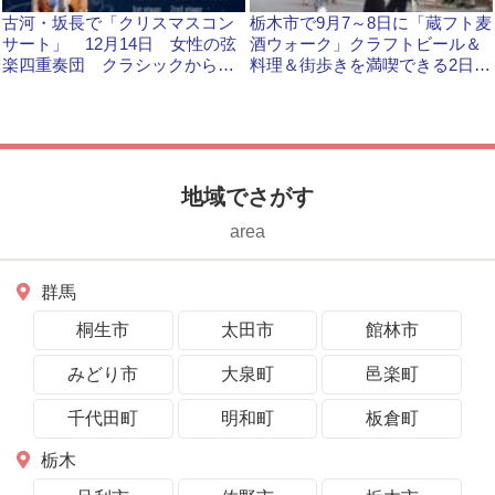
古河・坂長で「クリスマスコン
栃木市で9月7～8日に「蔵フト麦
サート」 12月14日 女性の弦
酒ウォーク」クラフトビール＆
楽四重奏団 クラシックからク
料理＆街歩きを満喫できる2日間
リスマスメドレーまで
です
地域でさがす
area
群馬
桐生市
太田市
館林市
みどり市
大泉町
邑楽町
千代田町
明和町
板倉町
栃木