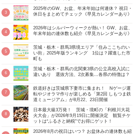
2025年のGW、お盆、年末年始は何連休？ 祝日・
休日をまとめてチェック《早見カレンダーあり》
2026年はシルバーウィークが熱い！ GW、お盆、
年末年始の連休数も紹介《早見カレンダーあり》
茨城・栃木・群馬3県境エリア「住みここちのい
い街」2025年版ランキング 1位は？躍進した市
町も
茨城・栃木・群馬の北関東3県の公立高校入試に
違いあり 選抜方法、2次募集…各県の特徴は？
鉄道好きは茨城県下妻市に集まれ！ Nゲージ運
転やジオラマ作りが楽しめる「第2回 しもつま鉄
道ミュージアム」が8月22、23日開催
日本最大級3万発！ 茨城・境町の「利根川大花
火大会」が2026年9月19日に開催決定 観覧チケ
ットは“ふるさと納税”でお得にゲット！
2026年8月の祝日はいつ？ お盆休みの連休数も紹