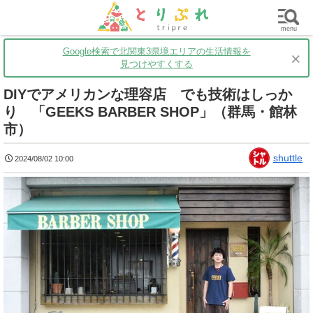
群馬
栃木
茨城
グルメ
買い物
遊ぶ
子育て
menu
Google検索で北関東3県境エリアの生活情報を
×
見つけやすくする
DIYでアメリカンな理容店 でも技術はしっか
り 「GEEKS BARBER SHOP」（群馬・館林
市）
shuttle
2024/08/02 10:00