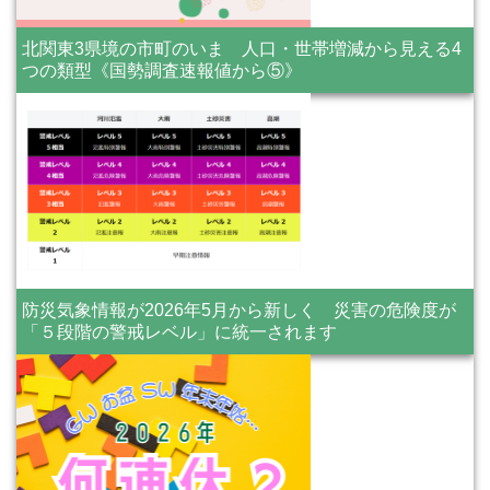
北関東3県境の市町のいま 人口・世帯増減から見える4
つの類型《国勢調査速報値から⑤》
防災気象情報が2026年5月から新しく 災害の危険度が
「５段階の警戒レベル」に統一されます