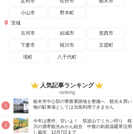
足利市
佐野市
栃木市
小山市
野木町
茨城
古河市
結城市
筑西市
下妻市
桜川市
五霞町
境町
八千代町
人気記事ランキング
ranking
栃木市中心部の警察署跡地を整備へ 観光＆買い
物の駐車場としては当面利用できません
今年は豊作、甘いよ！ 筑波山でミカン狩り 桜
川の酒寄観光みかん組合 中腹の斜面温暖帯活用
し栽培 12月7日まで