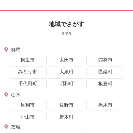
地域でさがす
area
群馬
桐生市
太田市
館林市
みどり市
大泉町
邑楽町
千代田町
明和町
板倉町
栃木
足利市
佐野市
栃木市
小山市
野木町
茨城