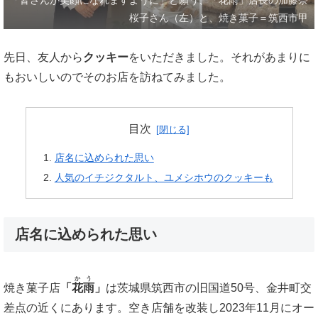
「皆さんが笑顔になれますように」と願う、「花雨」店長の加藤奈
桜子さん（左）と、焼き菓子＝筑西市甲
先日、友人から
クッキー
をいただきました。それがあまりに
もおいしいのでそのお店を訪ねてみました。
目次
店名に込められた思い
人気のイチジクタルト、ユメシホウのクッキーも
店名に込められた思い
かう
焼き菓子店
「
花雨
」
は茨城県筑西市の旧国道50号、金井町交
差点の近くにあります。空き店舗を改装し2023年11月にオー