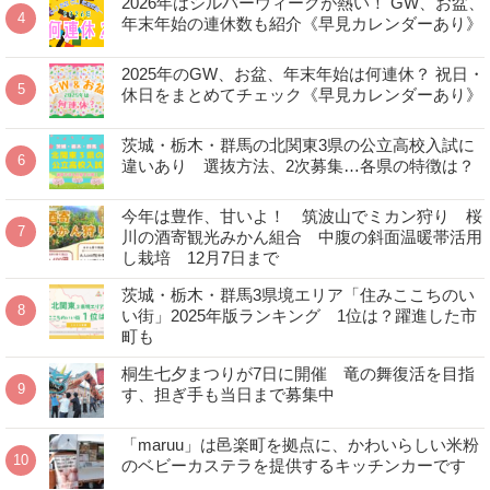
2026年はシルバーウィークが熱い！ GW、お盆、
年末年始の連休数も紹介《早見カレンダーあり》
2025年のGW、お盆、年末年始は何連休？ 祝日・
休日をまとめてチェック《早見カレンダーあり》
茨城・栃木・群馬の北関東3県の公立高校入試に
違いあり 選抜方法、2次募集…各県の特徴は？
今年は豊作、甘いよ！ 筑波山でミカン狩り 桜
川の酒寄観光みかん組合 中腹の斜面温暖帯活用
し栽培 12月7日まで
茨城・栃木・群馬3県境エリア「住みここちのい
い街」2025年版ランキング 1位は？躍進した市
町も
桐生七夕まつりが7日に開催 竜の舞復活を目指
す、担ぎ手も当日まで募集中
「maruu」は邑楽町を拠点に、かわいらしい米粉
のベビーカステラを提供するキッチンカーです