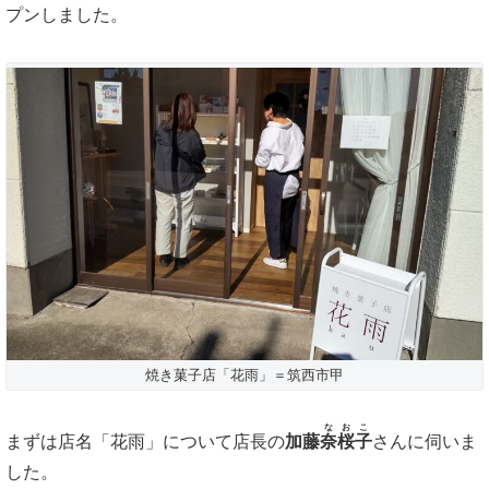
プンしました。
焼き菓子店「花雨」＝筑西市甲
なおこ
まずは店名「花雨」について店長の
加藤
奈桜子
さんに伺いま
した。