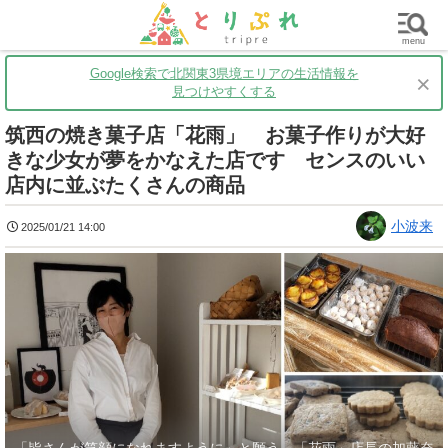
群馬
栃木
茨城
グルメ
買い物
遊ぶ
子育て
menu
Google検索で北関東3県境エリアの生活情報を
×
見つけやすくする
筑西の焼き菓子店「花雨」 お菓子作りが大好
きな少女が夢をかなえた店です センスのいい
店内に並ぶたくさんの商品
小波来
2025/01/21 14:00