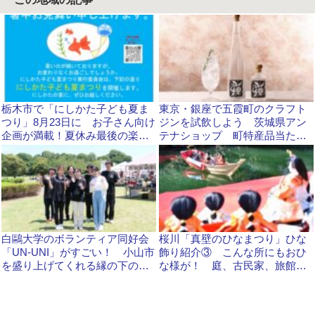
栃木市で「にしかた子ども夏ま
東京・銀座で五霞町のクラフト
つり」8月23日に お子さん向け
ジンを試飲しよう 茨城県アン
企画が満載！夏休み最後の楽し
テナショップ 町特産品当たる
いひとときを
「ガチャ」にも挑戦できます
白鷗大学のボランティア同好会
桜川「真壁のひなまつり」ひな
「UN-UNI」がすごい！ 小山市
飾り紹介③ こんな所にもおひ
を盛り上げてくれる縁の下の力
な様が！ 庭、古民家、旅館、
持ち
神社仏閣を車で巡る