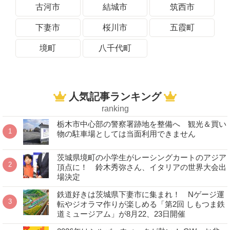
古河市
結城市
筑西市
下妻市
桜川市
五霞町
境町
八千代町
人気記事ランキング
ranking
栃木市中心部の警察署跡地を整備へ 観光＆買い
物の駐車場としては当面利用できません
茨城県境町の小学生がレーシングカートのアジア
頂点に！ 鈴木秀弥さん、イタリアの世界大会出
場決定
鉄道好きは茨城県下妻市に集まれ！ Nゲージ運
転やジオラマ作りが楽しめる「第2回 しもつま鉄
道ミュージアム」が8月22、23日開催