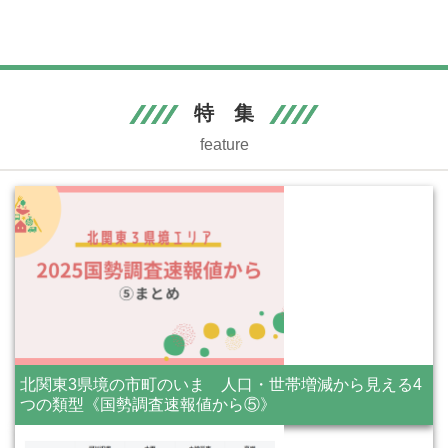
特 集
feature
北関東3県境の市町のいま 人口・世帯増減から見える4
つの類型《国勢調査速報値から⑤》