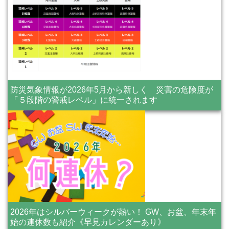
防災気象情報が2026年5月から新しく 災害の危険度が
「５段階の警戒レベル」に統一されます
2026年はシルバーウィークが熱い！ GW、お盆、年末年
始の連休数も紹介《早見カレンダーあり》