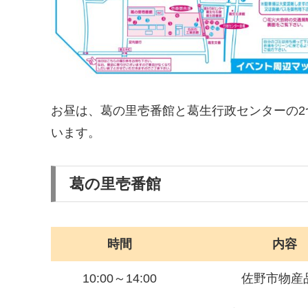
お昼は、葛の里壱番館と葛生行政センターの
います。
葛の里壱番館
時間
内容
10:00～14:00
佐野市物産