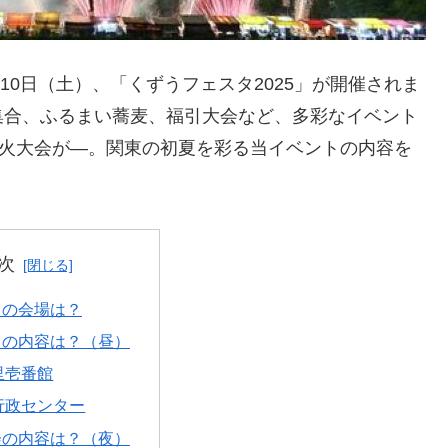
10日（土）、「くずうフェスタ2025」が開催されま
集合、ふるまい蕎麦、福引大会など、多彩なイベント
花火大会が―。関東の初夏を彩る当イベントの内容を
次
トの会場は？
トの内容は？（昼）
里壱番館
行政センター
会の内容は？（夜）