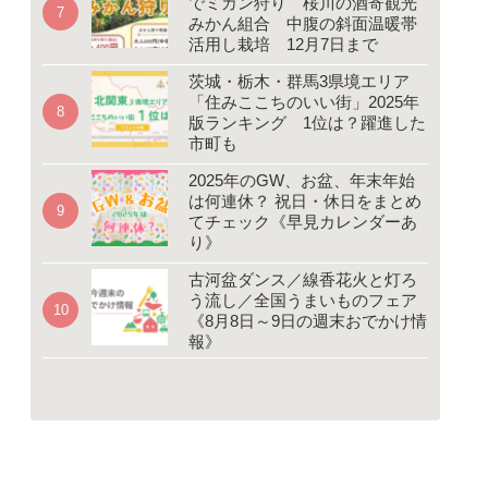
でミカン狩り 桜川の酒寄観光
みかん組合 中腹の斜面温暖帯
活用し栽培 12月7日まで
茨城・栃木・群馬3県境エリア
「住みここちのいい街」2025年
版ランキング 1位は？躍進した
市町も
2025年のGW、お盆、年末年始
は何連休？ 祝日・休日をまとめ
てチェック《早見カレンダーあ
り》
古河盆ダンス／線香花火と灯ろ
う流し／全国うまいものフェア
《8月8日～9日の週末おでかけ情
報》