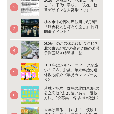
2028年茨城県八千代町に開校す
る「八千代中学校」 現在、校
章デザインを大募集中です！
栃木市中心部の巴波川で8月8日
「線香花火と灯ろう流し」 同時
開催イベントも
2026年のお盆休みはいつ混む？
北関東3県周辺の高速道路の渋滞
予測区間＆時間帯一覧
2026年はシルバーウィークが熱
い！ GW、お盆、年末年始の連
休数も紹介《早見カレンダーあ
り》
茨城・栃木・群馬の北関東3県の
公立高校入試に違いあり 選抜
方法、2次募集…各県の特徴は？
今年は豊作、甘いよ！ 筑波山