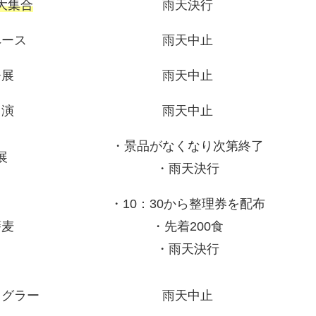
大集合
雨天決行
ペース
雨天中止
署展
雨天中止
出演
雨天中止
・景品がなくなり次第終了
展
・雨天決行
・10：30から整理券を配布
蕎麦
・先着200食
・雨天決行
ャグラー
雨天中止