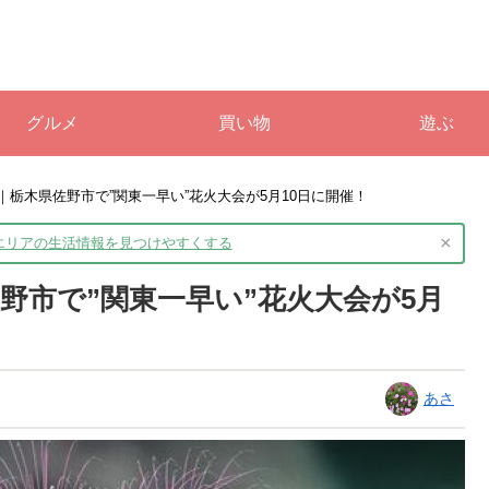
グルメ
買い物
遊ぶ
5｜栃木県佐野市で”関東一早い”花火大会が5月10日に開催！
×
境エリアの生活情報を
見つけやすくする
佐野市で”関東一早い”花火大会が5月
あさ