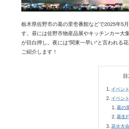
栃木県佐野市の葛の里壱番館などで2025年5月
す。昼には佐野市物産品展やキッチンカー大
が目白押し。夜には”関東一早い”と言われる
ご紹介します！
目
イベン
イベン
葛の
葛生
花火大