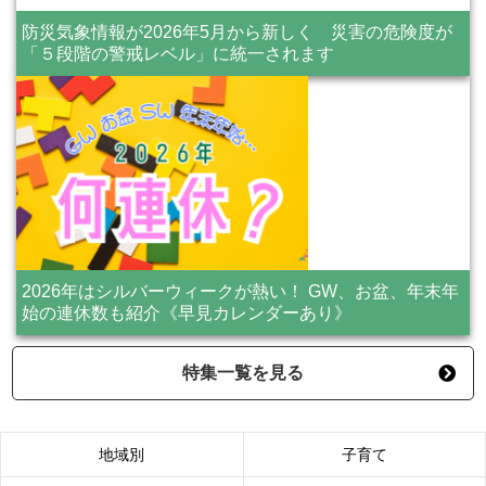
防災気象情報が2026年5月から新しく 災害の危険度が
「５段階の警戒レベル」に統一されます
2026年はシルバーウィークが熱い！ GW、お盆、年末年
始の連休数も紹介《早見カレンダーあり》
特集一覧を見る
地域別
子育て