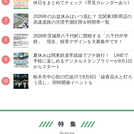
休日をまとめてチェック《早見カレンダーあり》
2026年のお盆休みはいつ混む？ 北関東3県周辺の
高速道路の渋滞予測区間＆時間帯一覧
2028年茨城県八千代町に開校する「八千代中学
校」 現在、校章デザインを大募集中です！
夏休みは関東鉄道常総線でプチ旅行！ LINEで
手軽に楽しめるデジタルスタンプラリーが8月1日
からスタート
栃木市中心部の巴波川で8月8日「線香花火と灯ろ
う流し」 同時開催イベントも
特 集
feature