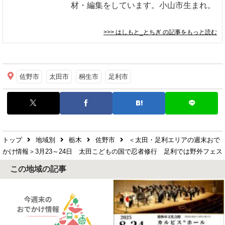
材・編集をしています。小山市生まれ。
>>> はしもと_とちぎ
の記事をもっと読む
佐野市
太田市
桐生市
足利市
トップ
地域別
栃木
佐野市
＜太田・足利エリアの週末おで
かけ情報＞3月23～24日 太田こどもの国で忍者修行 足利では野外フェス
この地域の記事