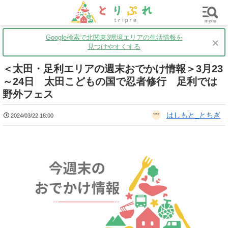
群馬
栃木
茨城
グルメ
買い物
遊ぶ
子育て
menu
Google検索で北関東3県境エリアの生活情報を
×
見つけやすくする
＜太田・足利エリアの週末おでかけ情報＞3月23
～24日 太田こどもの国で忍者修行 足利では
野外フェス
はしもと_とちぎ
2024/03/22 18:00