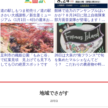
道の駅しもつま初売り／道の駅
館林で迫力のアンサンブルはい
さかい大感謝祭／新生姜ミュー
かが？８月24日に陸上自衛隊東
ジアム《1月1日～4日の週末おで
部方面音楽隊が登場します！７
かけ情報》
月12日から整理券を配布
足利市の織姫公園「もみじ谷」
26日は大泉の“南フランス”で旬
で紅葉見頃 見上げても見下ろ
を集めたマルシェなんてど
しても◎の絶景スポットです
う？ こだわりの農産物や料理
を楽しもう
地域でさがす
area