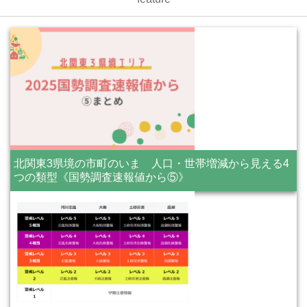
北関東3県境の市町のいま 人口・世帯増減から見える4
つの類型《国勢調査速報値から⑤》