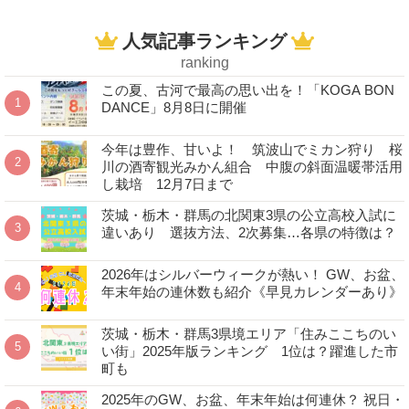
人気記事ランキング
ranking
この夏、古河で最高の思い出を！「KOGA BON
DANCE」8月8日に開催
今年は豊作、甘いよ！ 筑波山でミカン狩り 桜
川の酒寄観光みかん組合 中腹の斜面温暖帯活用
し栽培 12月7日まで
茨城・栃木・群馬の北関東3県の公立高校入試に
違いあり 選抜方法、2次募集…各県の特徴は？
2026年はシルバーウィークが熱い！ GW、お盆、
年末年始の連休数も紹介《早見カレンダーあり》
茨城・栃木・群馬3県境エリア「住みここちのい
い街」2025年版ランキング 1位は？躍進した市
町も
2025年のGW、お盆、年末年始は何連休？ 祝日・