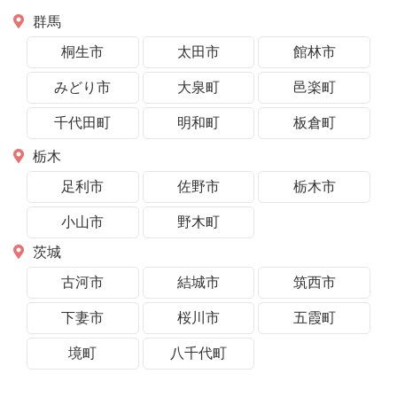
群馬
桐生市
太田市
館林市
みどり市
大泉町
邑楽町
千代田町
明和町
板倉町
栃木
足利市
佐野市
栃木市
小山市
野木町
茨城
古河市
結城市
筑西市
下妻市
桜川市
五霞町
境町
八千代町