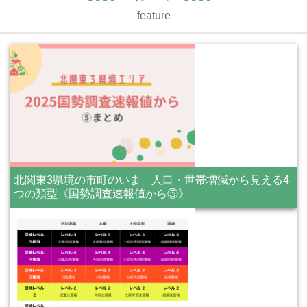
feature
北関東3県境の市町のいま 人口・世帯増減から見える4
つの類型《国勢調査速報値から⑤》