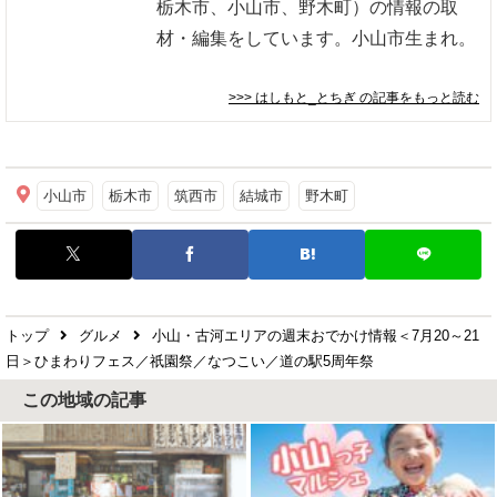
栃木市、小山市、野木町）の情報の取
材・編集をしています。小山市生まれ。
>>> はしもと_とちぎ
の記事をもっと読む
小山市
栃木市
筑西市
結城市
野木町
トップ
グルメ
小山・古河エリアの週末おでかけ情報＜7月20～21
日＞ひまわりフェス／祇園祭／なつこい／道の駅5周年祭
この地域の記事