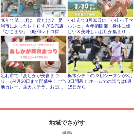
40年で値上げは一度だけ!? 足
小山市で3月30日に「小山っ子マ
利市にあったレトロすぎる売店
ルシェ」今年初開催 身体に優
「ひこまや」《昭和レトロ探
しい＆美味しいお店が集まりま
訪》
す
足利市で「あしかが美食まつ
栃木シティのJ2初シーズンが8月
り」が4月30日まで開催中！ご当
9日開幕！ ホームでの試合は8月
地カレー、生カステラ、お団子
15日から
など美味しいメニューが盛りだ
くさん！
地域でさがす
area