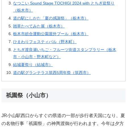
なつこい Sound Stage TOCHIGI 2024 with とちぎ盆祭り
（栃木市）
道の駅にしかた「夏の感謝祭」（栃木市）
雑草たべてみた展（栃木市）
栃木市総合運動公園屋外プール（栃木市）
ひまわりフェスティバル（野木町）
とちぎ渡良瀬いちご・フルーツ街道スタンプラリー（栃木
市・小山市・野木町など）
結城夏祭り（結城市）
道の駅グランテラス筑西5周年祭（筑西市）
祇園祭（小山市）
JR小山駅西口からすぐの県道の一部が歩行者天国になり、夏
の名物行事「祇園祭」の神輿渡御が行われます。今年は夕方