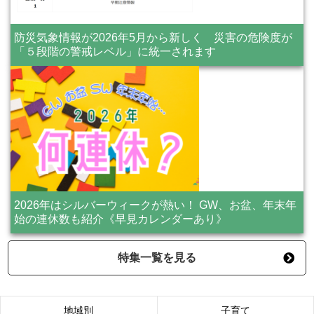
防災気象情報が2026年5月から新しく 災害の危険度が
「５段階の警戒レベル」に統一されます
2026年はシルバーウィークが熱い！ GW、お盆、年末年
始の連休数も紹介《早見カレンダーあり》
特集一覧を見る
地域別
子育て