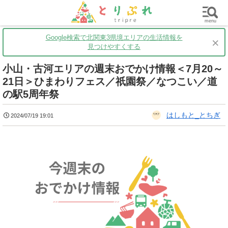
群馬
栃木
茨城
グルメ
買い物
遊ぶ
子育て
menu
Google検索で北関東3県境エリアの生活情報を
×
見つけやすくする
小山・古河エリアの週末おでかけ情報＜7月20～
21日＞ひまわりフェス／祇園祭／なつこい／道
の駅5周年祭
はしもと_とちぎ
2024/07/19 19:01