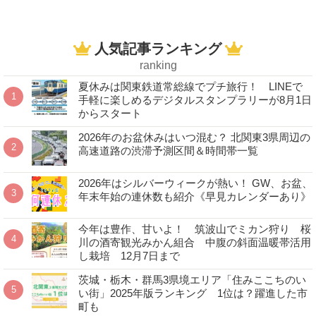
人気記事ランキング
ranking
夏休みは関東鉄道常総線でプチ旅行！ LINEで
手軽に楽しめるデジタルスタンプラリーが8月1日
からスタート
2026年のお盆休みはいつ混む？ 北関東3県周辺の
高速道路の渋滞予測区間＆時間帯一覧
2026年はシルバーウィークが熱い！ GW、お盆、
年末年始の連休数も紹介《早見カレンダーあり》
今年は豊作、甘いよ！ 筑波山でミカン狩り 桜
川の酒寄観光みかん組合 中腹の斜面温暖帯活用
し栽培 12月7日まで
茨城・栃木・群馬3県境エリア「住みここちのい
い街」2025年版ランキング 1位は？躍進した市
町も