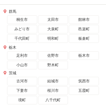
群馬
桐生市
太田市
館林市
みどり市
大泉町
邑楽町
千代田町
明和町
板倉町
栃木
足利市
佐野市
栃木市
小山市
野木町
茨城
古河市
結城市
筑西市
下妻市
桜川市
五霞町
境町
八千代町