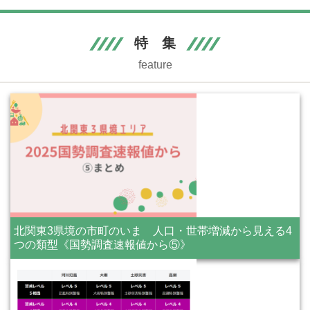
特 集
feature
北関東3県境の市町のいま 人口・世帯増減から見える4
つの類型《国勢調査速報値から⑤》