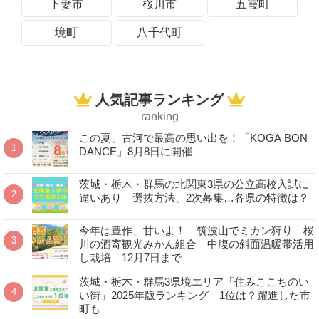
下妻市
桜川市
五霞町
境町
八千代町
人気記事ランキング
ranking
この夏、古河で最高の思い出を！「KOGA BON
DANCE」8月8日に開催
茨城・栃木・群馬の北関東3県の公立高校入試に
違いあり 選抜方法、2次募集…各県の特徴は？
今年は豊作、甘いよ！ 筑波山でミカン狩り 桜
川の酒寄観光みかん組合 中腹の斜面温暖帯活用
し栽培 12月7日まで
茨城・栃木・群馬3県境エリア「住みここちのい
い街」2025年版ランキング 1位は？躍進した市
町も