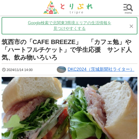
群馬
栃木
茨城
グルメ
買い物
遊ぶ
子育て
menu
Google検索で北関東3県境エリアの生活情報を
×
見つけやすくする
筑西市の「CAFE BREEZE」 「カフェ勉」や
「ハートフルチケット」で学生応援 サンド人
気、飲み物いろいろ
DKC2024（茨城新聞社ライター）
2024/11/14 14:00