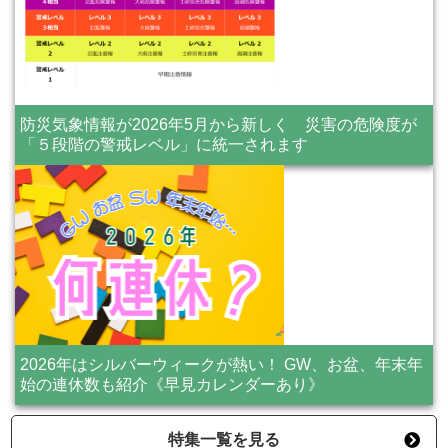
防災気象情報が2026年5月から新しく 災害の危険度が
「５段階の警戒レベル」に統一されます
2026年はシルバーウィークが熱い！ GW、お盆、年末年
始の連休数も紹介《早見カレンダーあり》
特集一覧を見る