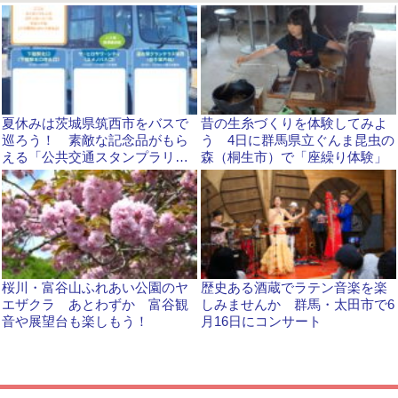
夏休みは茨城県筑西市をバスで
昔の生糸づくりを体験してみよ
巡ろう！ 素敵な記念品がもら
う 4日に群馬県立ぐんま昆虫の
える「公共交通スタンプラリ
森（桐生市）で「座繰り体験」
ー」開催中
桜川・富谷山ふれあい公園のヤ
歴史ある酒蔵でラテン音楽を楽
エザクラ あとわずか 富谷観
しみませんか 群馬・太田市で6
音や展望台も楽しもう！
月16日にコンサート