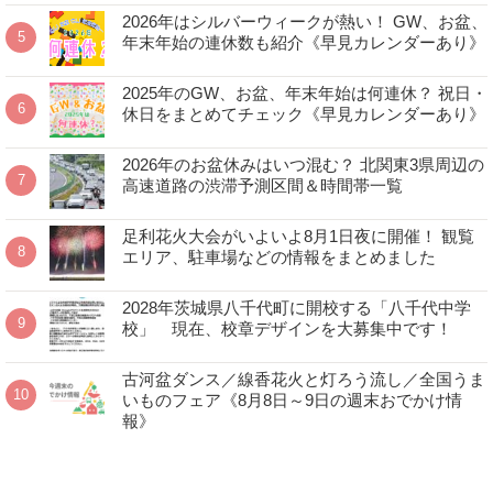
2026年はシルバーウィークが熱い！ GW、お盆、
年末年始の連休数も紹介《早見カレンダーあり》
2025年のGW、お盆、年末年始は何連休？ 祝日・
休日をまとめてチェック《早見カレンダーあり》
2026年のお盆休みはいつ混む？ 北関東3県周辺の
高速道路の渋滞予測区間＆時間帯一覧
足利花火大会がいよいよ8月1日夜に開催！ 観覧
エリア、駐車場などの情報をまとめました
2028年茨城県八千代町に開校する「八千代中学
校」 現在、校章デザインを大募集中です！
古河盆ダンス／線香花火と灯ろう流し／全国うま
いものフェア《8月8日～9日の週末おでかけ情
報》