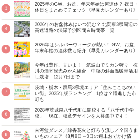
2025年のGW、お盆、年末年始は何連休？ 祝日・
休日をまとめてチェック《早見カレンダーあり》
2026年のお盆休みはいつ混む？ 北関東3県周辺の
高速道路の渋滞予測区間＆時間帯一覧
2026年はシルバーウィークが熱い！ GW、お盆、
年末年始の連休数も紹介《早見カレンダーあり》
今年は豊作、甘いよ！ 筑波山でミカン狩り 桜
川の酒寄観光みかん組合 中腹の斜面温暖帯活用
し栽培 12月7日まで
茨城・栃木・群馬3県境エリア「住みここちのい
い街」2025年版ランキング 1位は？躍進した市
町も
2028年茨城県八千代町に開校する「八千代中学
校」 現在、校章デザインを大募集中です！
古河盆ダンス／線香花火と灯ろう流し／全国うま
いものフェア《8月8日～9日の週末おでかけ情