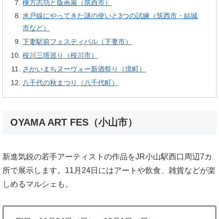
棟方志功と版画展（筑西市）
水戸線にやってきた謎の使いと3つの試練（筑西市・結城
市など）
下妻駅前フェスティバル（下妻市）
桜川三塔巡り（桜川市）
さかいまちヌーヴォー新酒祭り（境町）
八千代の秋まつり（八千代町）
OYAMA ART FES（小山市）
新進気鋭の若手アーティストの作品をJR小山駅西口周辺7カ
所で展示します。11月24日にはアートや飲食、雑貨などが楽
しめるマルシェも。