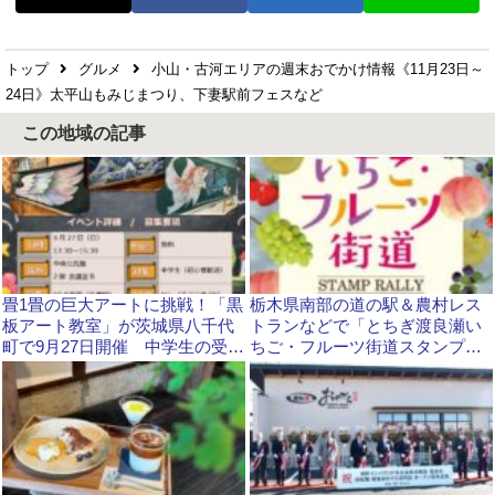
トップ
グルメ
小山・古河エリアの週末おでかけ情報《11月23日～
24日》太平山もみじまつり、下妻駅前フェスなど
この地域の記事
畳1畳の巨大アートに挑戦！「黒
栃木県南部の道の駅＆農村レス
板アート教室」が茨城県八千代
トランなどで「とちぎ渡良瀬い
町で9月27日開催 中学生の受講
ちご・フルーツ街道スタンプラ
生を募集中
リー」開催中！素敵な賞品が当
たります