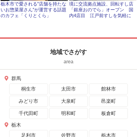
栃木市で愛される”店舗を持たな
境に交流拠点施設、回転すし店
いお惣菜屋さん”が運営する話題
「銀座おのでら」オープン 国
のカフェ「くりとくら」
内4店目 江戸前すしを気軽に
地域でさがす
area
群馬
桐生市
太田市
館林市
みどり市
大泉町
邑楽町
千代田町
明和町
板倉町
栃木
足利市
佐野市
栃木市