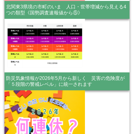
北関東3県境の市町のいま 人口・世帯増減から見える4
つの類型《国勢調査速報値から⑤》
防災気象情報が2026年5月から新しく 災害の危険度が
「５段階の警戒レベル」に統一されます