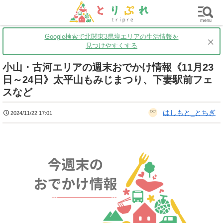
群馬
栃木
茨城
グルメ
買い物
遊ぶ
子育て
menu
Google検索で北関東3県境エリアの生活情報を
×
見つけやすくする
小山・古河エリアの週末おでかけ情報《11月23
日～24日》太平山もみじまつり、下妻駅前フェ
スなど
はしもと_とちぎ
2024/11/22 17:01