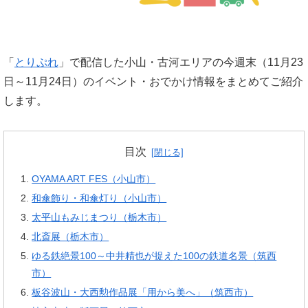
「
とりぷれ
」で配信した小山・古河エリアの今週末（11月23
日～11月24日）のイベント・おでかけ情報をまとめてご紹介
します。
目次
OYAMA ART FES（小山市）
和傘飾り・和傘灯り（小山市）
太平山もみじまつり（栃木市）
北斎展（栃木市）
ゆる鉄絶景100～中井精也が捉えた100の鉄道名景（筑西
市）
板谷波山・大西勲作品展「用から美へ」（筑西市）