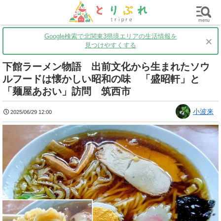
群馬
栃木
茨城
グルメ
買い物
遊ぶ
子育て
menu
Google検索で北関東3県境エリアの生活情報を
×
見つけやすくする
下館ラーメン物語 出前文化から生まれたソウ
ルフードは懐かしい昭和の味 「盛昭軒」と
「麺屋あおい」訪問 筑西市
小波来
2025/06/29 12:00