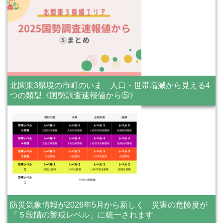
北関東3県境の市町のいま 人口・世帯増減から見える4
つの類型《国勢調査速報値から⑤》
防災気象情報が2026年5月から新しく 災害の危険度が
「５段階の警戒レベル」に統一されます