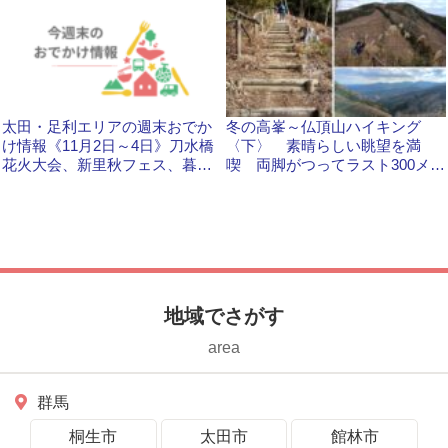
太田・足利エリアの週末おでか
冬の高峯～仏頂山ハイキング
け情報《11月2日～4日》刀水橋
〈下〉 素晴らしい眺望を満
花火大会、新里秋フェス、暮ら
喫 両脚がつってラスト300メー
しの市など
トルで苦戦 次回は縦走も
地域でさがす
area
群馬
桐生市
太田市
館林市