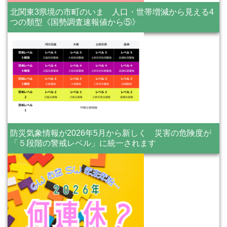
北関東3県境の市町のいま 人口・世帯増減から見える4
つの類型《国勢調査速報値から⑤》
防災気象情報が2026年5月から新しく 災害の危険度が
「５段階の警戒レベル」に統一されます