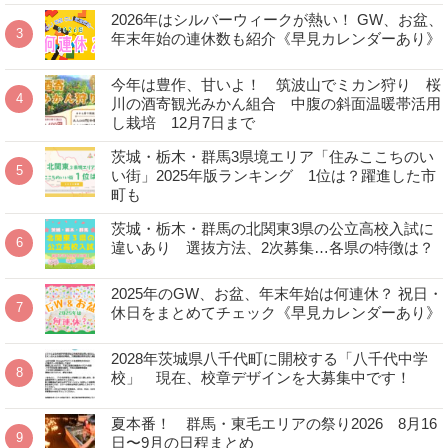
2026年はシルバーウィークが熱い！ GW、お盆、
年末年始の連休数も紹介《早見カレンダーあり》
今年は豊作、甘いよ！ 筑波山でミカン狩り 桜
川の酒寄観光みかん組合 中腹の斜面温暖帯活用
し栽培 12月7日まで
茨城・栃木・群馬3県境エリア「住みここちのい
い街」2025年版ランキング 1位は？躍進した市
町も
茨城・栃木・群馬の北関東3県の公立高校入試に
違いあり 選抜方法、2次募集…各県の特徴は？
2025年のGW、お盆、年末年始は何連休？ 祝日・
休日をまとめてチェック《早見カレンダーあり》
2028年茨城県八千代町に開校する「八千代中学
校」 現在、校章デザインを大募集中です！
夏本番！ 群馬・東毛エリアの祭り2026 8月16
日〜9月の日程まとめ