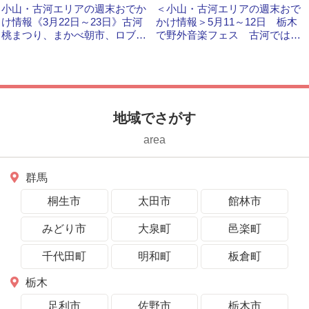
小山・古河エリアの週末おでか
＜小山・古河エリアの週末おで
け情報《3月22日～23日》古河
かけ情報＞5月11～12日 栃木
桃まつり、まかべ朝市、ロブレ
で野外音楽フェス 古河では開
物産展など
館イベント
地域でさがす
area
群馬
桐生市
太田市
館林市
みどり市
大泉町
邑楽町
千代田町
明和町
板倉町
栃木
足利市
佐野市
栃木市