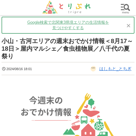
群馬
栃木
茨城
グルメ
買い物
遊ぶ
子育て
menu
Google検索で北関東3県境エリアの生活情報を
×
見つけやすくする
小山・古河エリアの週末おでかけ情報＜8月17～
18日＞屋内マルシェ／食虫植物展／八千代の夏
祭り
はしもと_とちぎ
2024/08/16 18:01