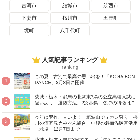
古河市
結城市
筑西市
下妻市
桜川市
五霞町
境町
八千代町
人気記事ランキング
ranking
この夏、古河で最高の思い出を！「KOGA BON
DANCE」8月8日に開催
茨城・栃木・群馬の北関東3県の公立高校入試に
違いあり 選抜方法、2次募集…各県の特徴は？
今年は豊作、甘いよ！ 筑波山でミカン狩り 桜
川の酒寄観光みかん組合 中腹の斜面温暖帯活用
し栽培 12月7日まで
茨城・栃木・群馬3県境エリア「住みここちのい