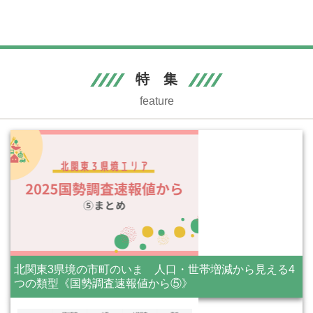
特 集
feature
北関東3県境の市町のいま 人口・世帯増減から見える4
つの類型《国勢調査速報値から⑤》