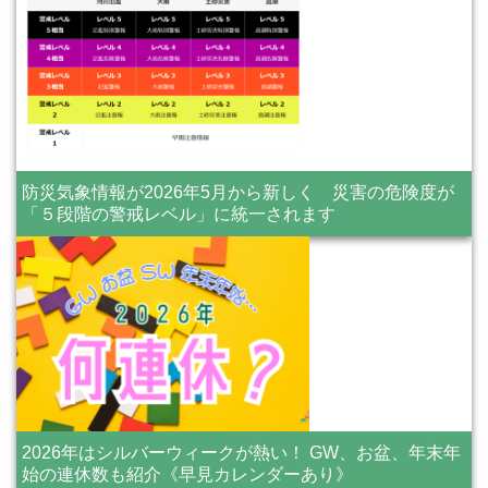
防災気象情報が2026年5月から新しく 災害の危険度が
「５段階の警戒レベル」に統一されます
2026年はシルバーウィークが熱い！ GW、お盆、年末年
始の連休数も紹介《早見カレンダーあり》