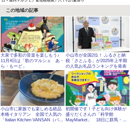
日＞屋内マルシェ／食虫植物展／八千代の夏祭り
この地域の記事
大泉で多彩の音楽を楽しもう♪
小山市が全国2位！ ふるさと納
11月4日は「歌のマルシェ あ・
税「さとふる」が2025年上半期
ら・もーど」
の人気お礼品ランキングを発表
小山市に家族でも楽しめる絶品
初開催です！子ども向け体験が
本格イタリアン 全国で人気の
盛りだくさんの「科学館
「Italian Kitchen VANSAN（バン
MayMarket」 18日に群馬・館
サン）」
林市