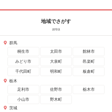
地域でさがす
area
群馬
桐生市
太田市
館林市
みどり市
大泉町
邑楽町
千代田町
明和町
板倉町
栃木
足利市
佐野市
栃木市
小山市
野木町
茨城