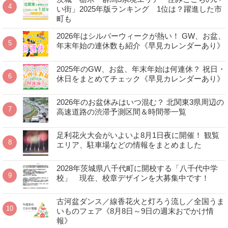
い街」2025年版ランキング 1位は？躍進した市
町も
2026年はシルバーウィークが熱い！ GW、お盆、
年末年始の連休数も紹介《早見カレンダーあり》
2025年のGW、お盆、年末年始は何連休？ 祝日・
休日をまとめてチェック《早見カレンダーあり》
2026年のお盆休みはいつ混む？ 北関東3県周辺の
高速道路の渋滞予測区間＆時間帯一覧
足利花火大会がいよいよ8月1日夜に開催！ 観覧
エリア、駐車場などの情報をまとめました
2028年茨城県八千代町に開校する「八千代中学
校」 現在、校章デザインを大募集中です！
古河盆ダンス／線香花火と灯ろう流し／全国うま
いものフェア《8月8日～9日の週末おでかけ情
報》