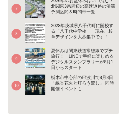
2026年のお盆休みはいつ混む？
北関東3県周辺の高速道路の渋滞
予測区間＆時間帯一覧
2028年茨城県八千代町に開校す
る「八千代中学校」 現在、校
章デザインを大募集中です！
夏休みは関東鉄道常総線でプチ
旅行！ LINEで手軽に楽しめる
デジタルスタンプラリーが8月1
日からスタート
栃木市中心部の巴波川で8月8日
「線香花火と灯ろう流し」 同時
開催イベントも