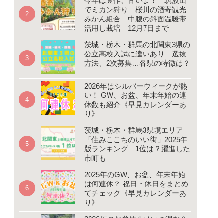
今年は豊作、甘いよ！ 筑波山
でミカン狩り 桜川の酒寄観光
みかん組合 中腹の斜面温暖帯
活用し栽培 12月7日まで
茨城・栃木・群馬の北関東3県の
公立高校入試に違いあり 選抜
方法、2次募集…各県の特徴は？
2026年はシルバーウィークが熱
い！ GW、お盆、年末年始の連
休数も紹介《早見カレンダーあ
り》
茨城・栃木・群馬3県境エリア
「住みここちのいい街」2025年
版ランキング 1位は？躍進した
市町も
2025年のGW、お盆、年末年始
は何連休？ 祝日・休日をまとめ
てチェック《早見カレンダーあ
り》