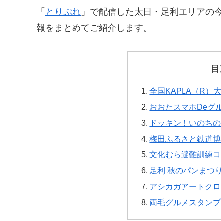
「
とりぷれ
」で配信した太田・足利エリアの今
報をまとめてご紹介します。
目
全国KAPLA（R）
おおたスマホDeグ
ドッキン！いのちの
梅田ふるさと鉄道博
文化むら避難訓練コ
足利 秋のパンまつ
アシカガアートクロ
両毛グルメスタンプ