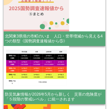
北関東3県境の市町のいま 人口・世帯増減から見える4
つの類型《国勢調査速報値から⑤》
防災気象情報が2026年5月から新しく 災害の危険度が
「５段階の警戒レベル」に統一されます