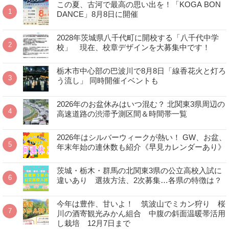
この夏、古河で最高の思い出を！「KOGA BON
DANCE」8月8日に開催
2028年茨城県八千代町に開校する「八千代中学
校」 現在、校章デザインを大募集中です！
栃木市中心部の巴波川で8月8日「線香花火と灯ろ
う流し」 同時開催イベントも
2026年のお盆休みはいつ混む？ 北関東3県周辺の
高速道路の渋滞予測区間＆時間帯一覧
2026年はシルバーウィークが熱い！ GW、お盆、
年末年始の連休数も紹介《早見カレンダーあり》
茨城・栃木・群馬の北関東3県の公立高校入試に
違いあり 選抜方法、2次募集…各県の特徴は？
今年は豊作、甘いよ！ 筑波山でミカン狩り 桜
川の酒寄観光みかん組合 中腹の斜面温暖帯活用
し栽培 12月7日まで