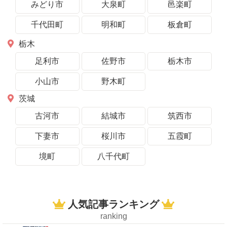
みどり市
大泉町
邑楽町
千代田町
明和町
板倉町
栃木
足利市
佐野市
栃木市
小山市
野木町
茨城
古河市
結城市
筑西市
下妻市
桜川市
五霞町
境町
八千代町
人気記事ランキング
ranking