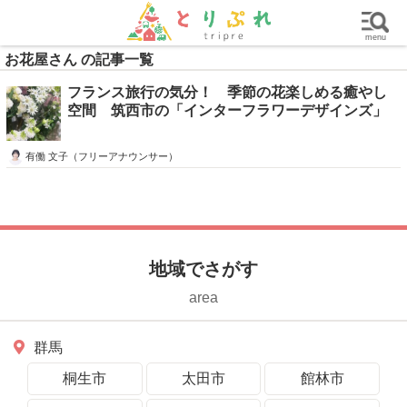
群馬
栃木
茨城
グルメ
買い物
遊ぶ
子育て
menu
お花屋さん の記事一覧
フランス旅行の気分！ 季節の花楽しめる癒やし
空間 筑西市の「インターフラワーデザインズ」
有働 文子（フリーアナウンサー）
地域でさがす
area
群馬
桐生市
太田市
館林市