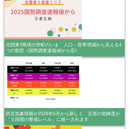
北関東3県境の市町のいま 人口・世帯増減から見える4
つの類型《国勢調査速報値から⑤》
防災気象情報が2026年5月から新しく 災害の危険度が
「５段階の警戒レベル」に統一されます