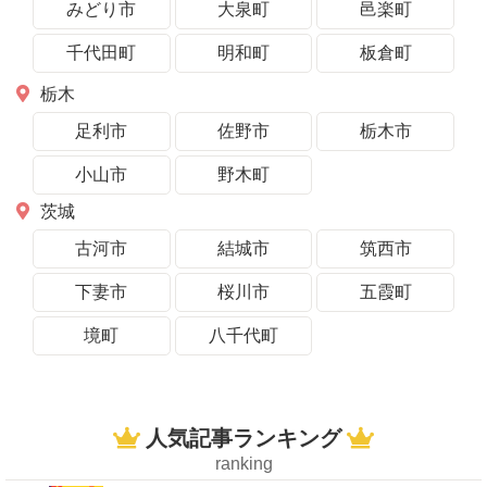
みどり市
大泉町
邑楽町
千代田町
明和町
板倉町
栃木
足利市
佐野市
栃木市
小山市
野木町
茨城
古河市
結城市
筑西市
下妻市
桜川市
五霞町
境町
八千代町
人気記事ランキング
ranking