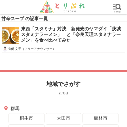
群馬
栃木
茨城
グルメ
買い物
遊ぶ
子育て
menu
甘辛スープ の記事一覧
東西「スタミナ」対決 新発売のヤマダイ「茨城
スタミナラーメン」 と「奈良天理スタミナラー
メン」を食べ比べてみた
有働 文子（フリーアナウンサー）
地域でさがす
area
群馬
桐生市
太田市
館林市