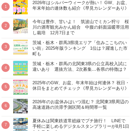
2026年はシルバーウィークが熱い！ GW、お盆、
年末年始の連休数も紹介《早見カレンダーあり》
今年は豊作、甘いよ！ 筑波山でミカン狩り 桜
川の酒寄観光みかん組合 中腹の斜面温暖帯活用
し栽培 12月7日まで
茨城・栃木・群馬3県境エリア「住みここちのい
い街」2025年版ランキング 1位は？躍進した市
町も
茨城・栃木・群馬の北関東3県の公立高校入試に
違いあり 選抜方法、2次募集…各県の特徴は？
2025年のGW、お盆、年末年始は何連休？ 祝日・
休日をまとめてチェック《早見カレンダーあり》
2026年のお盆休みはいつ混む？ 北関東3県周辺の
高速道路の渋滞予測区間＆時間帯一覧
夏休みは関東鉄道常総線でプチ旅行！ LINEで
手軽に楽しめるデジタルスタンプラリーが8月1日