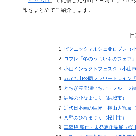
「
とりぷれ
」で配信した小山・古河エリアの今
報をまとめてご紹介します。
目
ピクニックマルシェ＠ロブレ（
ロブレ「冬のうまいものフェア
小山インセクトフェスタ（小山
みかも山公園フラワートレイン
とちぎ渡良瀬いちご・フルーツ
結城のひなまつり（結城市）
近代日本画の巨匠－横山大観展
真壁のひなまつり（桜川市）
真壁焼 新作・未発表作品展（桜