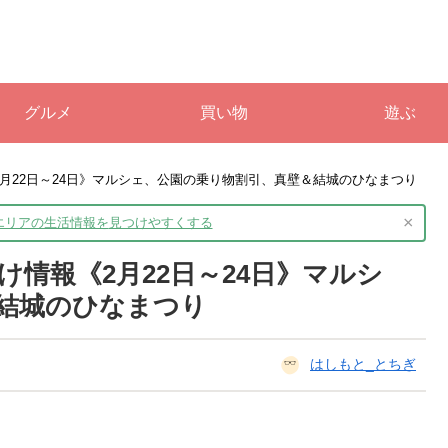
グルメ
買い物
遊ぶ
月22日～24日》マルシェ、公園の乗り物割引、真壁＆結城のひなまつり
×
境エリアの生活情報を
見つけやすくする
情報《2月22日～24日》マルシ
結城のひなまつり
はしもと_とちぎ