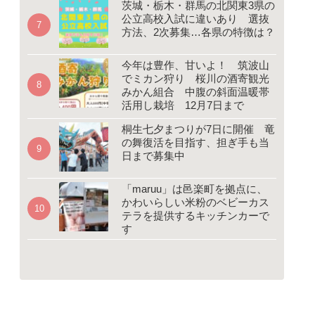
茨城・栃木・群馬の北関東3県の
公立高校入試に違いあり 選抜
方法、2次募集…各県の特徴は？
今年は豊作、甘いよ！ 筑波山
でミカン狩り 桜川の酒寄観光
みかん組合 中腹の斜面温暖帯
活用し栽培 12月7日まで
桐生七夕まつりが7日に開催 竜
の舞復活を目指す、担ぎ手も当
日まで募集中
「maruu」は邑楽町を拠点に、
かわいらしい米粉のベビーカス
テラを提供するキッチンカーで
す