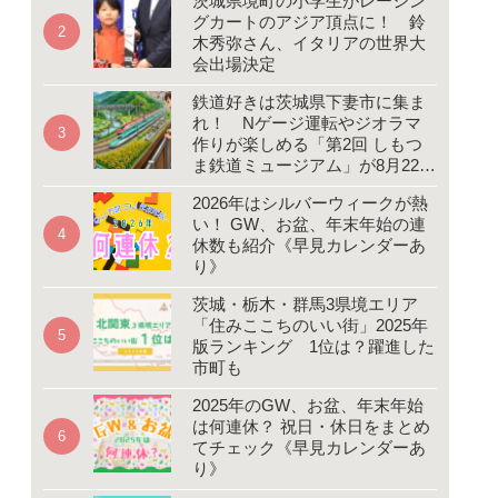
茨城県境町の小学生がレーシン
グカートのアジア頂点に！ 鈴
木秀弥さん、イタリアの世界大
会出場決定
鉄道好きは茨城県下妻市に集ま
れ！ Nゲージ運転やジオラマ
作りが楽しめる「第2回 しもつ
ま鉄道ミュージアム」が8月22、
23日開催
2026年はシルバーウィークが熱
い！ GW、お盆、年末年始の連
休数も紹介《早見カレンダーあ
り》
茨城・栃木・群馬3県境エリア
「住みここちのいい街」2025年
版ランキング 1位は？躍進した
市町も
2025年のGW、お盆、年末年始
は何連休？ 祝日・休日をまとめ
てチェック《早見カレンダーあ
り》