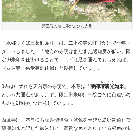
薬王院の池に浮かぶひな人形
「水郷つくば三薬師参り」は、二本松寺の呼びかけで昨年ス
タートしました。「地方の寺院はまだまだ認知度が低い。限
定御朱印を仕掛けることで、まずは足を運んでもらえれば」
（西蓮寺・嘉堂英源住職）と期待しています。
るりこう
3寺はいずれも天台宗の寺院で、本尊は
「薬師
瑠璃光
如来」
という共通点があります。限定御朱印は寺院ごとに色違いの
ものを2種類ずつ用意しています。
西蓮寺は、本尊にちなみ瑠璃色（紫色を帯びた濃い青色）で
薬師如来と記した御朱印と、高貴な色とされている紫色の朱