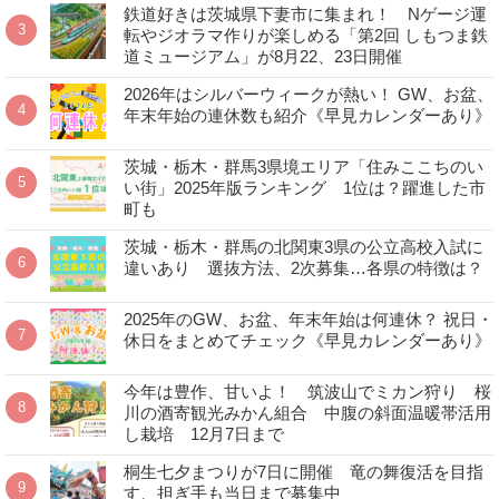
鉄道好きは茨城県下妻市に集まれ！ Nゲージ運
転やジオラマ作りが楽しめる「第2回 しもつま鉄
道ミュージアム」が8月22、23日開催
2026年はシルバーウィークが熱い！ GW、お盆、
年末年始の連休数も紹介《早見カレンダーあり》
茨城・栃木・群馬3県境エリア「住みここちのい
い街」2025年版ランキング 1位は？躍進した市
町も
茨城・栃木・群馬の北関東3県の公立高校入試に
違いあり 選抜方法、2次募集…各県の特徴は？
2025年のGW、お盆、年末年始は何連休？ 祝日・
休日をまとめてチェック《早見カレンダーあり》
今年は豊作、甘いよ！ 筑波山でミカン狩り 桜
川の酒寄観光みかん組合 中腹の斜面温暖帯活用
し栽培 12月7日まで
桐生七夕まつりが7日に開催 竜の舞復活を目指
す、担ぎ手も当日まで募集中