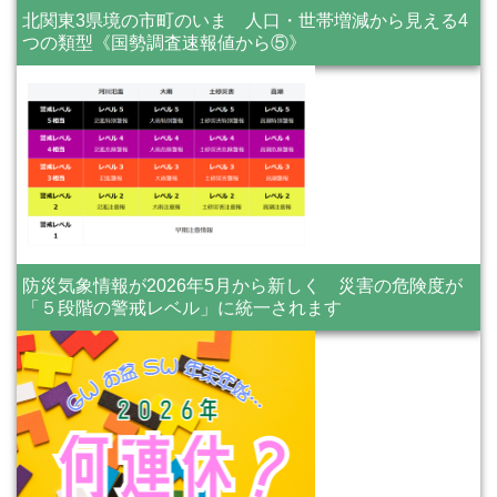
北関東3県境の市町のいま 人口・世帯増減から見える4
つの類型《国勢調査速報値から⑤》
防災気象情報が2026年5月から新しく 災害の危険度が
「５段階の警戒レベル」に統一されます