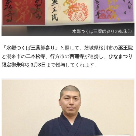
水郷つくば三薬師参りの御朱印
「水郷つくば三薬師参り」
と題して、茨城県桜川市の
薬王院
と潮来市の
二本松寺
、行方市の
西蓮寺
が連携し、
ひなまつり
限定御朱印
を
3月8日
まで授与してくれます。