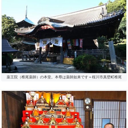
薬王院（椎尾薬師）の本堂。本尊は薬師如来です＝桜川市真壁町椎尾