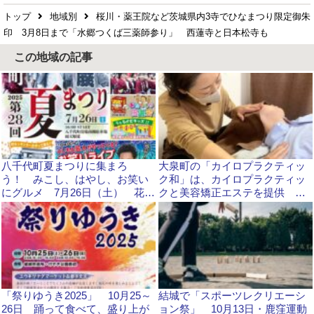
トップ
地域別
桜川・薬王院など茨城県内3寺でひなまつり限定御朱
印 3月8日まで「水郷つくば三薬師参り」 西蓮寺と日本松寺も
この地域の記事
八千代町夏まつりに集まろ
大泉町の「カイロプラクティッ
う！ みこし、はやし、お笑い
ク和」は、カイロプラクティッ
にグルメ 7月26日（土） 花火
クと美容矯正エステを提供 身
と抽選会でフィナーレ
体のゆがみを矯正します！
「祭りゆうき2025」 10月25～
結城で「スポーツレクリエーシ
26日 踊って食べて、盛り上が
ョン祭」 10月13日・鹿窪運動