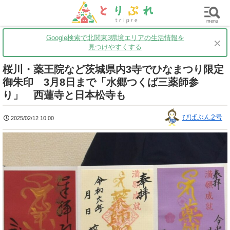
群馬
栃木
茨城
グルメ
買い物
遊ぶ
子育て
menu
Google検索で北関東3県境エリアの生活情報を
×
見つけやすくする
桜川・薬王院など茨城県内3寺でひなまつり限定
御朱印 3月8日まで「水郷つくば三薬師参
り」 西蓮寺と日本松寺も
びばぶん2号
2025/02/12 10:00