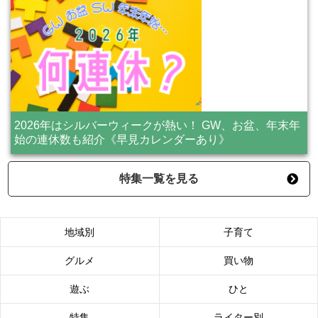
2026年はシルバーウィークが熱い！ GW、お盆、年末年
始の連休数も紹介《早見カレンダーあり》
特集一覧を見る
地域別
子育て
グルメ
買い物
遊ぶ
ひと
特集
ライター別