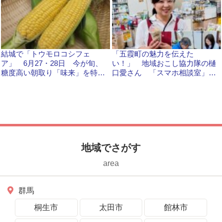
結城で「トウモロコシフェ
「五霞町の魅力を伝えた
ア」 6月27・28日 今が旬、
い！」 地域おこし協力隊の樋
糖度高い朝取り「味来」を特別
口愛さん 「スマホ相談室」も
販売 きらいち結城店
人気、笑顔で対応
地域でさがす
area
群馬
桐生市
太田市
館林市