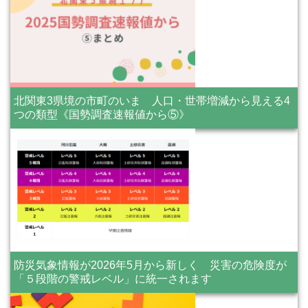
北関東3県境の市町のいま 人口・世帯増減から見える4
つの類型《国勢調査速報値から⑤》
防災気象情報が2026年5月から新しく 災害の危険度が
「５段階の警戒レベル」に統一されます