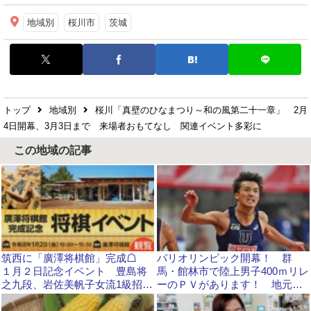
地域別
桜川市
茨城
トップ
地域別
桜川「真壁のひなまつり～和の風第二十一章」 2月
4日開幕、3月3日まで 来場者おもてなし 関連イベント多彩に
この地域の記事
筑西に「廣澤将棋館」完成☖
パリオリンピック開幕！ 群
１月２日記念イベント 豊島将
馬・館林市で陸上男子400ｍリレ
之九段、岩佐美帆子女流1級招
ーのＰＶがあります！ 地元出
き ザ・ヒロサワ・シティ内
身の柳田大輝選手を応援しよ
う！！