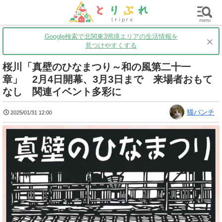
群馬
栃木
茨城
グルメ
買い物
遊ぶ
子育て
menu
Google検索で北関東3県境エリアの生活情報を
×
見つけやすくする
桜川「真壁のひなまつり～和の風第二十一
章」 2月4日開幕、3月3日まで 来場者おもて
なし 関連イベント多彩に
猫パンチ
2025/01/31 12:00