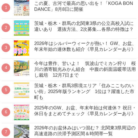
この夏、古河で最高の思い出を！「KOGA BON
DANCE」8月8日に開催
茨城・栃木・群馬の北関東3県の公立高校入試に
違いあり 選抜方法、2次募集…各県の特徴は？
2026年はシルバーウィークが熱い！ GW、お盆、
年末年始の連休数も紹介《早見カレンダーあり》
今年は豊作、甘いよ！ 筑波山でミカン狩り 桜
川の酒寄観光みかん組合 中腹の斜面温暖帯活用
し栽培 12月7日まで
茨城・栃木・群馬3県境エリア「住みここちのい
い街」2025年版ランキング 1位は？躍進した市
町も
2025年のGW、お盆、年末年始は何連休？ 祝日・
休日をまとめてチェック《早見カレンダーあり》
2026年のお盆休みはいつ混む？ 北関東3県周辺の
高速道路の渋滞予測区間＆時間帯一覧