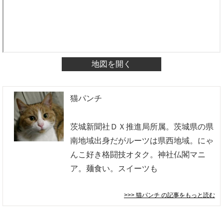
地図を開く
猫パンチ
茨城新聞社ＤＸ推進局所属。茨城県の県
南地域出身だがルーツは県西地域。にゃ
んこ好き格闘技オタク。神社仏閣マニ
ア。麺食い。スイーツも
>>> 猫パンチ
の記事をもっと読む