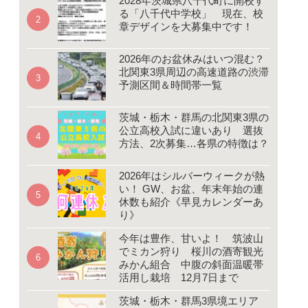
2028年茨城県八千代町に開校す
る「八千代中学校」 現在、校
章デザインを大募集中です！
2026年のお盆休みはいつ混む？
北関東3県周辺の高速道路の渋滞
予測区間＆時間帯一覧
茨城・栃木・群馬の北関東3県の
公立高校入試に違いあり 選抜
方法、2次募集…各県の特徴は？
2026年はシルバーウィークが熱
い！ GW、お盆、年末年始の連
休数も紹介《早見カレンダーあ
り》
今年は豊作、甘いよ！ 筑波山
でミカン狩り 桜川の酒寄観光
みかん組合 中腹の斜面温暖帯
活用し栽培 12月7日まで
茨城・栃木・群馬3県境エリア