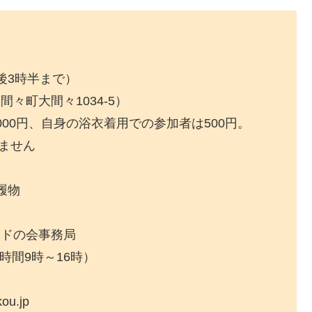
後3時半まで）
々町大間々1034-5）
00円、自身の浴衣着用での参加者は500円。
ません
履物
イドの会事務局
間9時～16時）
.jp