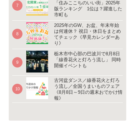
「住みここちのいい街」2025年
版ランキング 1位は？躍進した
市町も
2025年のGW、お盆、年末年始
は何連休？ 祝日・休日をまとめ
てチェック《早見カレンダーあ
り》
栃木市中心部の巴波川で8月8日
「線香花火と灯ろう流し」 同時
開催イベントも
古河盆ダンス／線香花火と灯ろ
う流し／全国うまいものフェア
《8月8日～9日の週末おでかけ情
報》