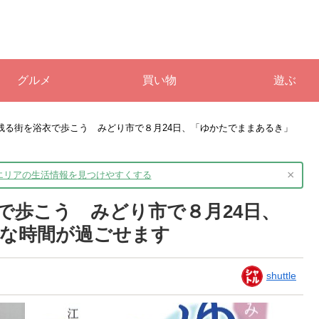
グルメ
買い物
遊ぶ
残る街を浴衣で歩こう みどり市で８月24日、「ゆかたでままあるき」
×
境エリアの生活情報を
見つけやすくする
で歩こう みどり市で８月24日、
な時間が過ごせます
shuttle