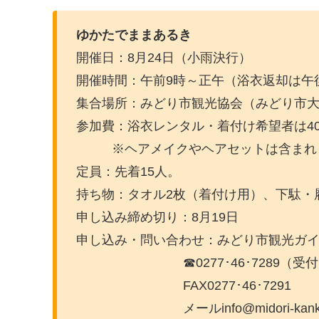
ゆかたでままあるき
開催日：8月24日（小雨決行）
開催時間：午前9時～正午（浴衣返却は午
集合場所：みどり市観光協会（みどり市大間
参加費：浴衣レンタル・着付け希望者は40
※ヘアメイクやヘアセットは含まれ
定員：先着15人。
持ち物：タオル2枚（着付け用）、下駄・
申し込み締め切り：8月19日
申し込み・問い合わせ：みどり市観光ガ
☎0277･46･7289（受付時
FAX0277･46･7291
メールinfo@midori-kankou