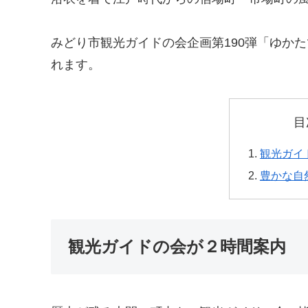
みどり市観光ガイドの会企画第190弾「ゆかた
れます。
目
観光ガイ
豊かな自
観光ガイドの会が２時間案内