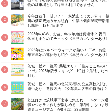
物の駐車場としては当面利用できません
今年は豊作、甘いよ！ 筑波山でミカン狩り 桜
川の酒寄観光みかん組合 中腹の斜面温暖帯活用
し栽培 12月7日まで
2025年のGW、お盆、年末年始は何連休？ 祝日・
休日をまとめてチェック《早見カレンダーあり》
2026年はシルバーウィークが熱い！ GW、お盆、
年末年始の連休数も紹介《早見カレンダーあり》
茨城・栃木・群馬3県境エリア「住みここちのい
い街」2025年版ランキング 1位は？躍進した市
町も
茨城・栃木・群馬の北関東3県の公立高校入試に
違いあり 選抜方法、2次募集…各県の特徴は？
鉄道好きは茨城県下妻市に集まれ！ Nゲージ運
転やジオラマ作りが楽しめる「第2回 しもつま鉄
道ミュージアム」が8月22、23日開催