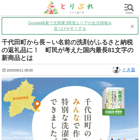
群馬
栃木
茨城
グルメ
買い物
遊ぶ
子育て
menu
Google検索で北関東3県境エリアの生活情報を
×
見つけやすくする
千代田町から長～い名前の洗剤がふるさと納税
の返礼品に！ 町民が考えた国内最長81文字の
新商品とは
とき葉
2025/09/11 08:00