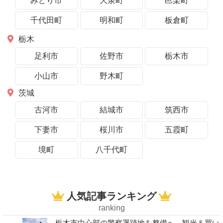
みどり市
大泉町
邑楽町
千代田町
明和町
板倉町
栃木
足利市
佐野市
栃木市
小山市
野木町
茨城
古河市
結城市
筑西市
下妻市
桜川市
五霞町
境町
八千代町
人気記事ランキング
ranking
栃木市中心部の警察署跡地を整備へ 観光＆買い