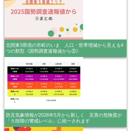
北関東3県境の市町のいま 人口・世帯増減から見える4
つの類型《国勢調査速報値から⑤》
防災気象情報が2026年5月から新しく 災害の危険度が
「５段階の警戒レベル」に統一されます