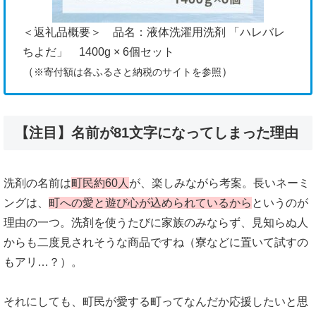
＜返礼品概要＞ 品名：液体洗濯用洗剤 「ハレバレ
ちよだ」 1400g × 6個セット
（
）
※寄付額は各ふるさと納税のサイトを参照
【注目】名前が81文字になってしまった理由
洗剤の名前は
町民約60人
が、楽しみながら考案。長いネーミ
ングは、
町への愛と遊び心が込められているから
というのが
理由の一つ。洗剤を使うたびに家族のみならず、見知らぬ人
からも二度見されそうな商品ですね（寮などに置いて試すの
もアリ…？）。
それにしても、町民が愛する町ってなんだか応援したいと思