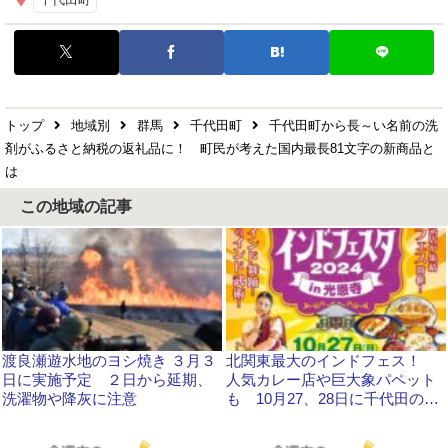
トップ
地域別
群馬
千代田町
千代田町から長～い名前の洗
剤がふるさと納税の返礼品に！ 町民が考えた国内最長81文字の新商品と
は
この地域の記事
渡良瀬遊水地のヨシ焼き ３月３
北関東最大のインドフェス！
日に実施予定 ２日から延期、
人気カレー店や巨大象パペット
洗濯物や降灰に注意
も 10月27、28日に千代田の光
恩寺