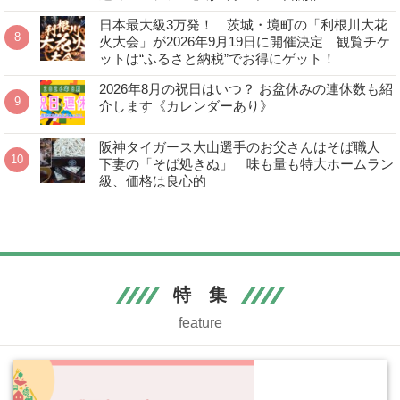
日本最大級3万発！ 茨城・境町の「利根川大花
火大会」が2026年9月19日に開催決定 観覧チケ
ットは“ふるさと納税”でお得にゲット！
2026年8月の祝日はいつ？ お盆休みの連休数も紹
介します《カレンダーあり》
阪神タイガース大山選手のお父さんはそば職人
下妻の「そば処きぬ」 味も量も特大ホームラン
級、価格は良心的
特 集
feature