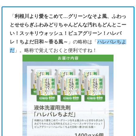
「
利根川より愛をこめて…グリーンなそよ風、ふわっ
とせせらぎふわみどりちゃんどんな汚れもどんとこー
い！スッキリウォッシュ！ピュアグリーン！ハレバ
レ！ちよだ日和～香る風～
」の略称は「
ハレバレちよ
だ
」。略称で覚えておくと便利ですね！