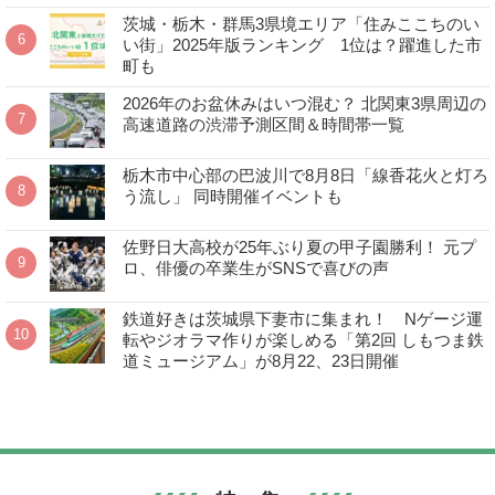
茨城・栃木・群馬3県境エリア「住みここちのい
い街」2025年版ランキング 1位は？躍進した市
町も
2026年のお盆休みはいつ混む？ 北関東3県周辺の
高速道路の渋滞予測区間＆時間帯一覧
栃木市中心部の巴波川で8月8日「線香花火と灯ろ
う流し」 同時開催イベントも
佐野日大高校が25年ぶり夏の甲子園勝利！ 元プ
ロ、俳優の卒業生がSNSで喜びの声
鉄道好きは茨城県下妻市に集まれ！ Nゲージ運
転やジオラマ作りが楽しめる「第2回 しもつま鉄
道ミュージアム」が8月22、23日開催