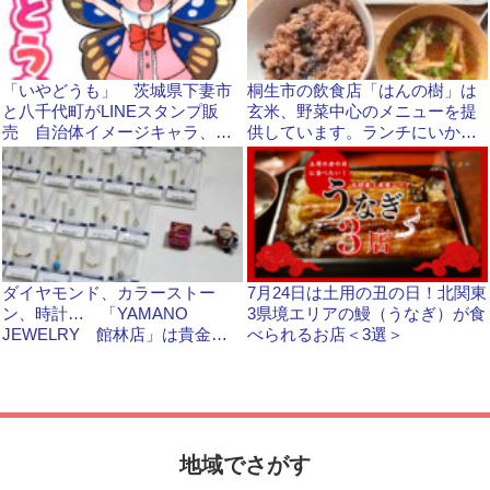
「いやどうも」 茨城県下妻市
桐生市の飲食店「はんの樹」は
と八千代町がLINEスタンプ販
玄米、野菜中心のメニューを提
売 自治体イメージキャラ、シ
供しています。ランチにいか
モンちゃんと八菜丸くん
が？
ダイヤモンド、カラーストー
7月24日は土用の丑の日！北関東
ン、時計… 「YAMANO
3県境エリアの鰻（うなぎ）が食
JEWELRY 館林店」は貴金属
べられるお店＜3選＞
製品全般をそろえています！
地域でさがす