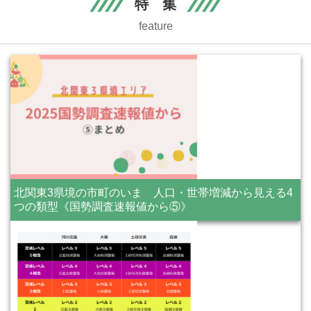
特 集
feature
北関東3県境の市町のいま 人口・世帯増減から見える4
つの類型《国勢調査速報値から⑤》