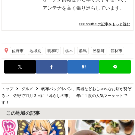
アンテナを高く張り巡らしています。
>>> shuttle
の記事をもっと読む
佐野市
地域別
明和町
栃木
群馬
邑楽町
館林市
トップ
グルメ
帆布バッグやパン、陶器などおしゃれなお店が勢ぞ
ろい 佐野で11月３日に「暮らしの市」 年に１度の人気マーケットで
す！
この地域の記事