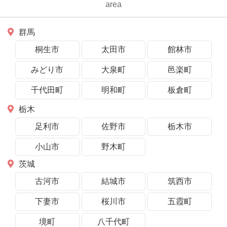
area
群馬
桐生市
太田市
館林市
みどり市
大泉町
邑楽町
千代田町
明和町
板倉町
栃木
足利市
佐野市
栃木市
小山市
野木町
茨城
古河市
結城市
筑西市
下妻市
桜川市
五霞町
境町
八千代町