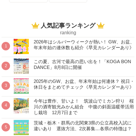
人気記事ランキング
ranking
2026年はシルバーウィークが熱い！ GW、お盆、
年末年始の連休数も紹介《早見カレンダーあり》
この夏、古河で最高の思い出を！「KOGA BON
DANCE」8月8日に開催
2025年のGW、お盆、年末年始は何連休？ 祝日・
休日をまとめてチェック《早見カレンダーあり》
今年は豊作、甘いよ！ 筑波山でミカン狩り 桜
川の酒寄観光みかん組合 中腹の斜面温暖帯活用
し栽培 12月7日まで
茨城・栃木・群馬の北関東3県の公立高校入試に
違いあり 選抜方法、2次募集…各県の特徴は？