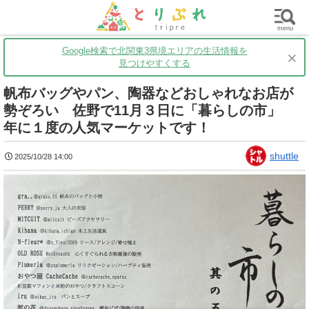
群馬
栃木
茨城
グルメ
買い物
遊ぶ
子育て
menu
Google検索で北関東3県境エリアの生活情報を
×
見つけやすくする
帆布バッグやパン、陶器などおしゃれなお店が
勢ぞろい 佐野で11月３日に「暮らしの市」
年に１度の人気マーケットです！
shuttle
2025/10/28 14:00