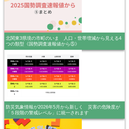
北関東3県境の市町のいま 人口・世帯増減から見える4
つの類型《国勢調査速報値から⑤》
防災気象情報が2026年5月から新しく 災害の危険度が
「５段階の警戒レベル」に統一されます