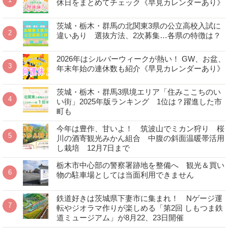
休日をまとめてチェック《早見カレンダーあり》
茨城・栃木・群馬の北関東3県の公立高校入試に
違いあり 選抜方法、2次募集…各県の特徴は？
2026年はシルバーウィークが熱い！ GW、お盆、
年末年始の連休数も紹介《早見カレンダーあり》
茨城・栃木・群馬3県境エリア「住みここちのい
い街」2025年版ランキング 1位は？躍進した市
町も
今年は豊作、甘いよ！ 筑波山でミカン狩り 桜
川の酒寄観光みかん組合 中腹の斜面温暖帯活用
し栽培 12月7日まで
栃木市中心部の警察署跡地を整備へ 観光＆買い
物の駐車場としては当面利用できません
鉄道好きは茨城県下妻市に集まれ！ Nゲージ運
転やジオラマ作りが楽しめる「第2回 しもつま鉄
道ミュージアム」が8月22、23日開催