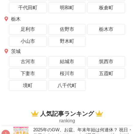
千代田町
明和町
板倉町
栃木
足利市
佐野市
栃木市
小山市
野木町
茨城
古河市
結城市
筑西市
下妻市
桜川市
五霞町
境町
八千代町
人気記事ランキング
ranking
2025年のGW、お盆、年末年始は何連休？ 祝日・