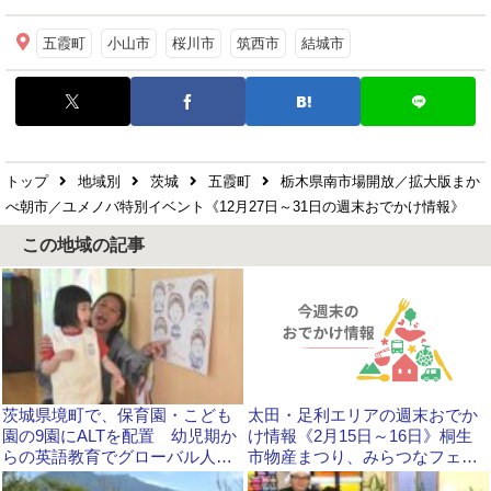
五霞町
小山市
桜川市
筑西市
結城市
トップ
地域別
茨城
五霞町
栃木県南市場開放／拡大版まか
べ朝市／ユメノバ特別イベント《12月27日～31日の週末おでかけ情報》
この地域の記事
茨城県境町で、保育園・こども
太田・足利エリアの週末おでか
園の9園にALTを配置 幼児期か
け情報《2月15日～16日》桐生
らの英語教育でグローバル人材
市物産まつり、みらつなフェス
を育成
など