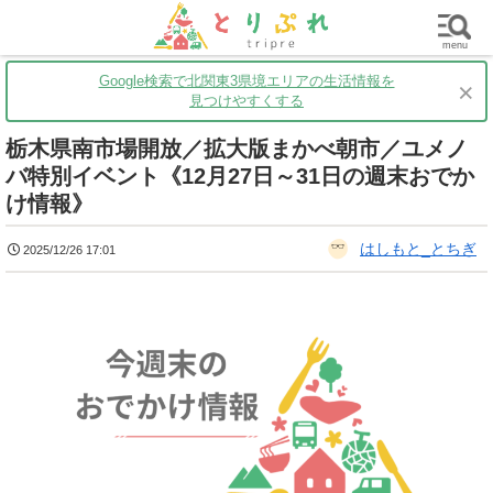
群馬
栃木
茨城
グルメ
買い物
遊ぶ
子育て
menu
Google検索で北関東3県境エリアの生活情報を
×
見つけやすくする
栃木県南市場開放／拡大版まかべ朝市／ユメノ
バ特別イベント《12月27日～31日の週末おでか
け情報》
はしもと_とちぎ
2025/12/26 17:01