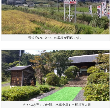
県道沿いに立つこの看板が目印です。
「かやぶき亭」の外観。水車小屋も＝桜川市大泉