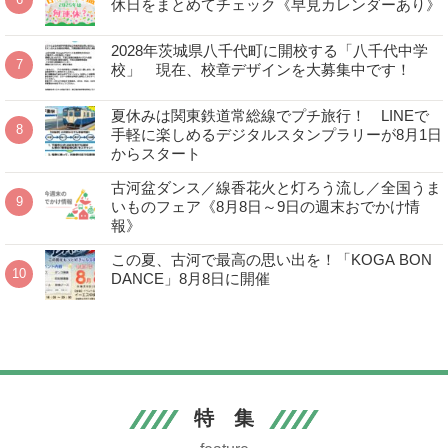
休日をまとめてチェック《早見カレンダーあり》
2028年茨城県八千代町に開校する「八千代中学
校」 現在、校章デザインを大募集中です！
夏休みは関東鉄道常総線でプチ旅行！ LINEで
手軽に楽しめるデジタルスタンプラリーが8月1日
からスタート
古河盆ダンス／線香花火と灯ろう流し／全国うま
いものフェア《8月8日～9日の週末おでかけ情
報》
この夏、古河で最高の思い出を！「KOGA BON
DANCE」8月8日に開催
特 集