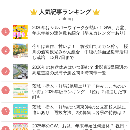
人気記事ランキング
ranking
2026年はシルバーウィークが熱い！ GW、お盆、
年末年始の連休数も紹介《早見カレンダーあり》
今年は豊作、甘いよ！ 筑波山でミカン狩り 桜
川の酒寄観光みかん組合 中腹の斜面温暖帯活用
し栽培 12月7日まで
2026年のお盆休みはいつ混む？ 北関東3県周辺の
高速道路の渋滞予測区間＆時間帯一覧
茨城・栃木・群馬3県境エリア「住みここちのい
い街」2025年版ランキング 1位は？躍進した市
町も
茨城・栃木・群馬の北関東3県の公立高校入試に
違いあり 選抜方法、2次募集…各県の特徴は？
2025年のGW、お盆、年末年始は何連休？ 祝日・