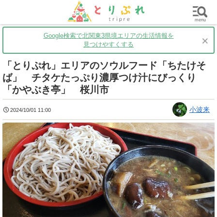
群馬
栃木
茨城
グルメ
買い物
遊ぶ
子育て
menu
Google検索で北関東3県境エリアの生活情報を
×
見つけやすくする
「とりぷれ」エリアのソウルフード「ちたけそ
ば」 チタケたっぷり濃厚つけ汁にびっくり
「かやぶき亭」 桜川市
小波来
2024/10/01 11:00