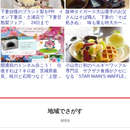
下妻自慢のブランド梨をPR イ
阪神タイガース大山選手のお父
オン下妻店・土浦店で「下妻甘
さんはそば職人 下妻の「そば
熟梨フェア」 24日まで
処きぬ」 味も量も特大ホーム
ラン級、価格は良心的
開通前のトンネル歩こう！ 往
小山市に初のベルギーワッフル
復すれば７キロ超 茨城県最
専門店 ザクザク食感がクセに
長、桜川と石岡つなぐ「上曽ト
なる「STAR MAIN’S WAFFLE」
ンネル」 両市で9月20日
地域でさがす
area