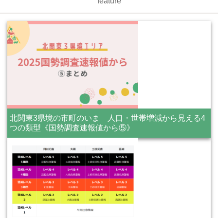
feature
北関東3県境の市町のいま 人口・世帯増減から見える4
つの類型《国勢調査速報値から⑤》