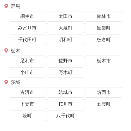
群馬
桐生市
太田市
館林市
みどり市
大泉町
邑楽町
千代田町
明和町
板倉町
栃木
足利市
佐野市
栃木市
小山市
野木町
茨城
古河市
結城市
筑西市
下妻市
桜川市
五霞町
境町
八千代町