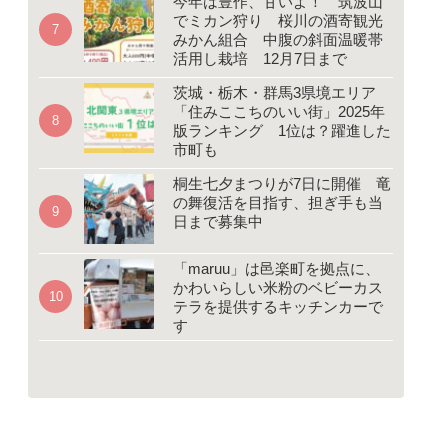
今年は豊作、甘いよ！ 筑波山
でミカン狩り 桜川の酒寄観光
みかん組合 中腹の斜面温暖帯
活用し栽培 12月7日まで
茨城・栃木・群馬3県境エリア
「住みここちのいい街」2025年
版ランキング 1位は？躍進した
市町も
桐生七夕まつりが7日に開催 竜
の舞復活を目指す、担ぎ手も当
日まで募集中
「maruu」は邑楽町を拠点に、
かわいらしい米粉のベビーカス
テラを提供するキッチンカーで
す