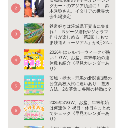
茨城県境町の小学生がレーシン
グカートのアジア頂点に！ 鈴
木秀弥さん、イタリアの世界大
会出場決定
鉄道好きは茨城県下妻市に集ま
れ！ Nゲージ運転やジオラマ
作りが楽しめる「第2回 しもつ
ま鉄道ミュージアム」が8月22、
23日開催
2026年はシルバーウィークが熱
い！ GW、お盆、年末年始の連
休数も紹介《早見カレンダーあ
り》
茨城・栃木・群馬の北関東3県の
公立高校入試に違いあり 選抜
方法、2次募集…各県の特徴は？
2025年のGW、お盆、年末年始
は何連休？ 祝日・休日をまとめ
てチェック《早見カレンダーあ
り》