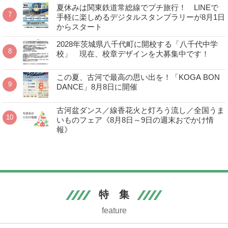
夏休みは関東鉄道常総線でプチ旅行！ LINEで
手軽に楽しめるデジタルスタンプラリーが8月1日
からスタート
2028年茨城県八千代町に開校する「八千代中学
校」 現在、校章デザインを大募集中です！
この夏、古河で最高の思い出を！「KOGA BON
DANCE」8月8日に開催
古河盆ダンス／線香花火と灯ろう流し／全国うま
いものフェア《8月8日～9日の週末おでかけ情
報》
特 集
feature