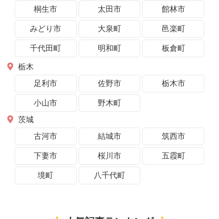
桐生市
太田市
館林市
みどり市
大泉町
邑楽町
千代田町
明和町
板倉町
栃木
足利市
佐野市
栃木市
小山市
野木町
茨城
古河市
結城市
筑西市
下妻市
桜川市
五霞町
境町
八千代町