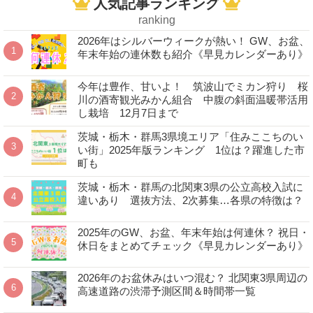
人気記事ランキング
ranking
2026年はシルバーウィークが熱い！ GW、お盆、
年末年始の連休数も紹介《早見カレンダーあり》
今年は豊作、甘いよ！ 筑波山でミカン狩り 桜
川の酒寄観光みかん組合 中腹の斜面温暖帯活用
し栽培 12月7日まで
茨城・栃木・群馬3県境エリア「住みここちのい
い街」2025年版ランキング 1位は？躍進した市
町も
茨城・栃木・群馬の北関東3県の公立高校入試に
違いあり 選抜方法、2次募集…各県の特徴は？
2025年のGW、お盆、年末年始は何連休？ 祝日・
休日をまとめてチェック《早見カレンダーあり》
2026年のお盆休みはいつ混む？ 北関東3県周辺の
高速道路の渋滞予測区間＆時間帯一覧