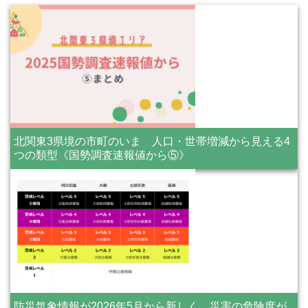
北関東3県境の市町のいま 人口・世帯増減から見える4
つの類型《国勢調査速報値から⑤》
防災気象情報が2026年5月から新しく 災害の危険度が