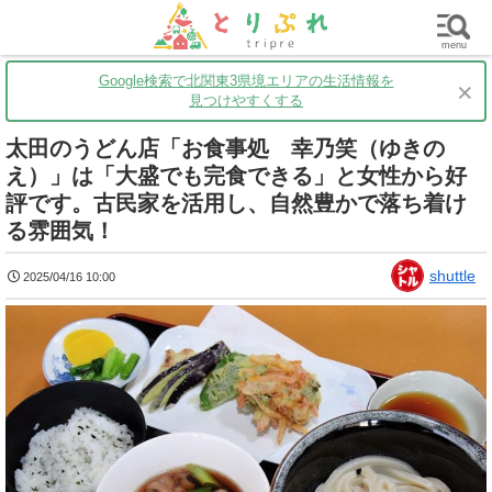
群馬
栃木
茨城
グルメ
買い物
遊ぶ
子育て
menu
Google検索で北関東3県境エリアの生活情報を
×
見つけやすくする
太田のうどん店「お食事処 幸乃笑（ゆきの
え）」は「大盛でも完食できる」と女性から好
評です。古民家を活用し、自然豊かで落ち着け
る雰囲気！
shuttle
2025/04/16 10:00