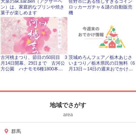
大泉のak.sar.ben（アグザーベ
佐野市にある怪しすぎるコイン
ン）は、家庭的なプリンや焼き
ロッカーガチャ＆謎の自動販売
菓子が楽しめます
機
古河桃まつり、節目の50回目 3
茨城めろんフェア／栃木あじさ
月14日開幕、29日まで 古河公
いまつり／栃木県民の日無料《6
方公園 ハナモモ6種1800本
月13日～14日の週末おでかけ情
楽しいイベントも
報》
地域でさがす
area
群馬