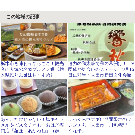
この地域の記事
栃木市を味わうならここ！観光
迫力の和太鼓で秋の幕開け！ 9
客に人気の名物グルメ３選《栃
団体が気合いのステージ 9月15
木県民りん姉妹おすすめ》
日に群馬・太田市新田文化会館
あんこだけじゃない！塩キャラ
ふっくらウナギに期間限定のフ
メルやピスタチオも おはぎ専
レンチも 太田市「川魚料理
門店「菓匠 あかねね」（群
うな平」