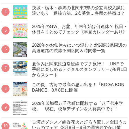
茨城・栃木・群馬の北関東3県の公立高校入試に
違いあり 選抜方法、2次募集…各県の特徴は？
2025年のGW、お盆、年末年始は何連休？ 祝日・
休日をまとめてチェック《早見カレンダーあり》
2026年のお盆休みはいつ混む？ 北関東3県周辺の
高速道路の渋滞予測区間＆時間帯一覧
夏休みは関東鉄道常総線でプチ旅行！ LINEで
手軽に楽しめるデジタルスタンプラリーが8月1日
からスタート
この夏、古河で最高の思い出を！「KOGA BON
DANCE」8月8日に開催
2028年茨城県八千代町に開校する「八千代中学
校」 現在、校章デザインを大募集中です！
古河盆ダンス／線香花火と灯ろう流し／全国うま
いものフェア《8月8日～9日の週末おでかけ情