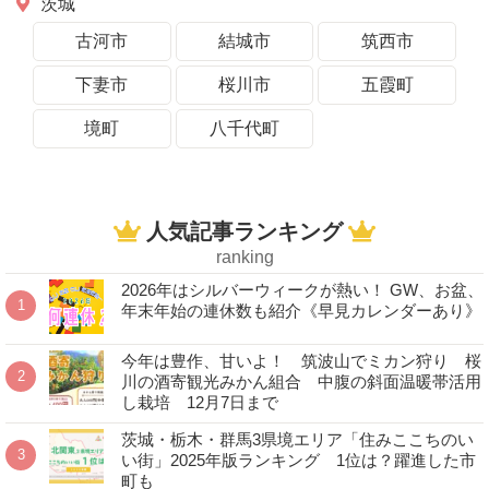
茨城
古河市
結城市
筑西市
下妻市
桜川市
五霞町
境町
八千代町
人気記事ランキング
ranking
2026年はシルバーウィークが熱い！ GW、お盆、
年末年始の連休数も紹介《早見カレンダーあり》
今年は豊作、甘いよ！ 筑波山でミカン狩り 桜
川の酒寄観光みかん組合 中腹の斜面温暖帯活用
し栽培 12月7日まで
茨城・栃木・群馬3県境エリア「住みここちのい
い街」2025年版ランキング 1位は？躍進した市
町も