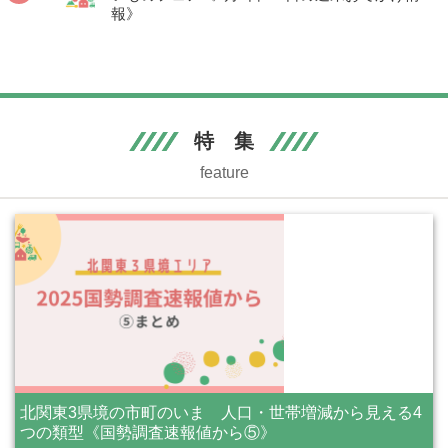
報》
特 集
feature
北関東3県境の市町のいま 人口・世帯増減から見える4
つの類型《国勢調査速報値から⑤》