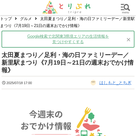
群馬
栃木
茨城
グルメ
買い物
遊ぶ
子育て
menu
トップ
グルメ
太田夏まつり／足利・海の日ファミリーデー／新里駅
まつり《7月19日～21日の週末おでかけ情報》
Google検索で北関東3県境エリアの生活情報を
×
見つけやすくする
太田夏まつり／足利・海の日ファミリーデー／
新里駅まつり《7月19日～21日の週末おでかけ情
報》
はしもと_とちぎ
2025/07/18 17:00