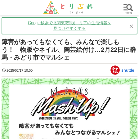
群馬
栃木
茨城
グルメ
買い物
遊ぶ
子育て
menu
Google検索で北関東3県境エリアの生活情報を
×
見つけやすくする
障害があってもなくても、みんなで楽しも
う！ 物販やネイル、陶芸絵付け…2月22日に群
馬・みどり市でマルシェ
shuttle
2025/02/17 10:00