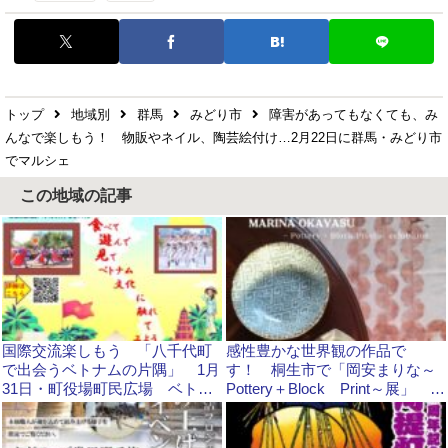
トップ
地域別
群馬
みどり市
障害があってもなくても、み
んなで楽しもう！ 物販やネイル、陶芸絵付け…2月22日に群馬・みどり市
でマルシェ
この地域の記事
国際交流楽しもう 「八千代町
感性豊かな世界観の作品で
で出会うベトナムの片隅」 1月
す！ 桐生市で「岡安まりな～
31日・町役場町民広場 ベトナ
Pottery＋Block Print～展」
ムのグルメや民族舞踊
12月6日～21日まで