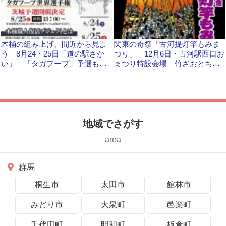
木桶の組み上げ、間近から見よ
関東の奇祭「古河提灯竿もみま
う 8月24・25日「道の駅さか
つり」 12月6日・古河駅西口お
い」 「タガフープ」予選も開
まつり特設会場 竹ざおとちょ
催 茨城県境町
うちん激しくぶつけ合う
地域でさがす
area
群馬
桐生市
太田市
館林市
みどり市
大泉町
邑楽町
千代田町
明和町
板倉町