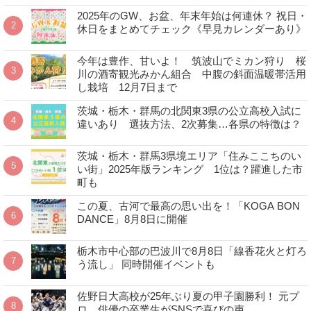
2025年のGW、お盆、年末年始は何連休？ 祝日・
休日をまとめてチェック《早見カレンダーあり》
今年は豊作、甘いよ！ 筑波山でミカン狩り 桜
川の酒寄観光みかん組合 中腹の斜面温暖帯活用
し栽培 12月7日まで
茨城・栃木・群馬の北関東3県の公立高校入試に
違いあり 選抜方法、2次募集…各県の特徴は？
茨城・栃木・群馬3県境エリア「住みここちのい
い街」2025年版ランキング 1位は？躍進した市
町も
この夏、古河で最高の思い出を！「KOGA BON
DANCE」8月8日に開催
栃木市中心部の巴波川で8月8日「線香花火と灯ろ
う流し」 同時開催イベントも
佐野日大高校が25年ぶり夏の甲子園勝利！ 元プ
ロ、俳優の卒業生がSNSで喜びの声