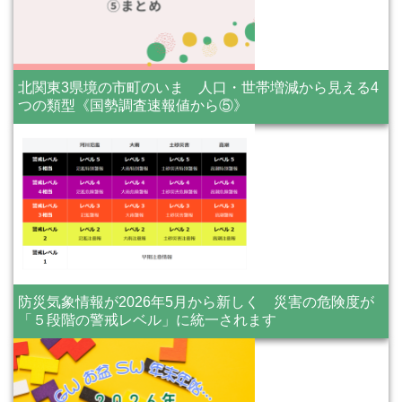
北関東3県境の市町のいま 人口・世帯増減から見える4
つの類型《国勢調査速報値から⑤》
防災気象情報が2026年5月から新しく 災害の危険度が
「５段階の警戒レベル」に統一されます