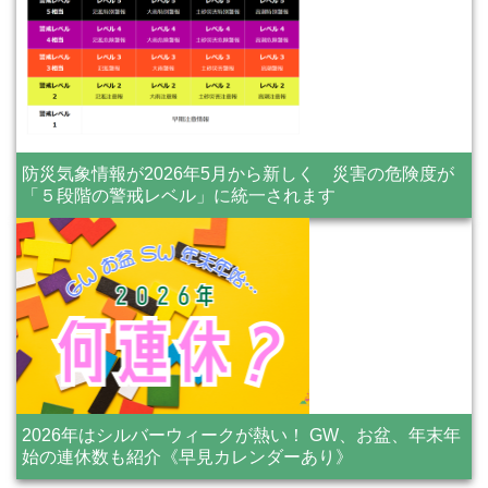
防災気象情報が2026年5月から新しく 災害の危険度が
「５段階の警戒レベル」に統一されます
2026年はシルバーウィークが熱い！ GW、お盆、年末年
始の連休数も紹介《早見カレンダーあり》