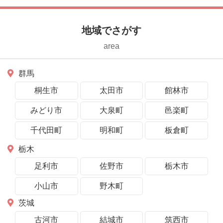
地域でさがす
area
群馬
桐生市
太田市
館林市
みどり市
大泉町
邑楽町
千代田町
明和町
板倉町
栃木
足利市
佐野市
栃木市
小山市
野木町
茨城
古河市
結城市
筑西市