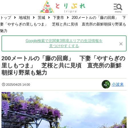
群馬
栃木
茨城
グルメ
買い物
遊ぶ
子育て
menu
トップ
地域別
茨城
下妻市
200メートルの「藤の回廊」 下
妻「やすらぎの里しもつま」 芝桜と共に見頃 直売所の新鮮朝採り野菜も
魅力
Google検索で北関東3県境エリアの生活情報を
×
見つけやすくする
200メートルの「藤の回廊」 下妻「やすらぎの
里しもつま」 芝桜と共に見頃 直売所の新鮮
朝採り野菜も魅力
小波来
2025/04/25 14:00