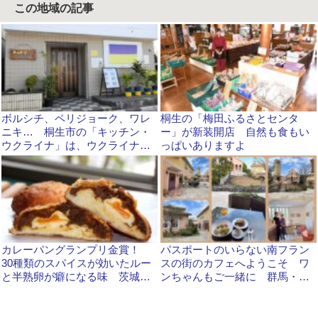
この地域の記事
ボルシチ、ペリジョーク、ワレ
桐生の「梅田ふるさとセンタ
ニキ… 桐生市の「キッチン・
ー」が新装開店 自然も食もい
ウクライナ」は、ウクライナの
っぱいありますよ
家庭料理を提供 避難者の女性
が心を込めて手作りしています
カレーパングランプリ金賞！
パスポートのいらない南フラン
30種類のスパイスが効いたルー
スの街のカフェへようこそ ワ
と半熟卵が癖になる味 茨城・
ンちゃんもご一緒に 群馬・大
結城「ばくtoPan」
泉町