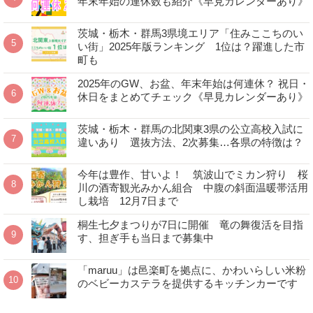
年末年始の連休数も紹介《早見カレンダーあり》
茨城・栃木・群馬3県境エリア「住みここちのい
い街」2025年版ランキング 1位は？躍進した市
町も
2025年のGW、お盆、年末年始は何連休？ 祝日・
休日をまとめてチェック《早見カレンダーあり》
茨城・栃木・群馬の北関東3県の公立高校入試に
違いあり 選抜方法、2次募集…各県の特徴は？
今年は豊作、甘いよ！ 筑波山でミカン狩り 桜
川の酒寄観光みかん組合 中腹の斜面温暖帯活用
し栽培 12月7日まで
桐生七夕まつりが7日に開催 竜の舞復活を目指
す、担ぎ手も当日まで募集中
「maruu」は邑楽町を拠点に、かわいらしい米粉
のベビーカステラを提供するキッチンカーです