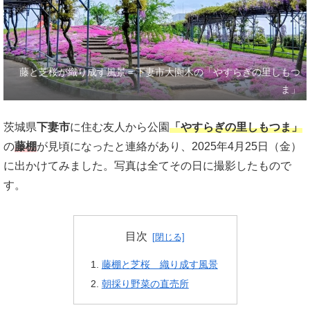
藤と芝桜が織り成す風景＝下妻市大園木の「やすらぎの里しもつ
ま」
茨城県
下妻市
に住む友人から公園
「やすらぎの里しもつま」
の
藤棚
が見頃になったと連絡があり、2025年4月25日（金）
に出かけてみました。写真は全てその日に撮影したもので
す。
目次
藤棚と芝桜 織り成す風景
朝採り野菜の直売所