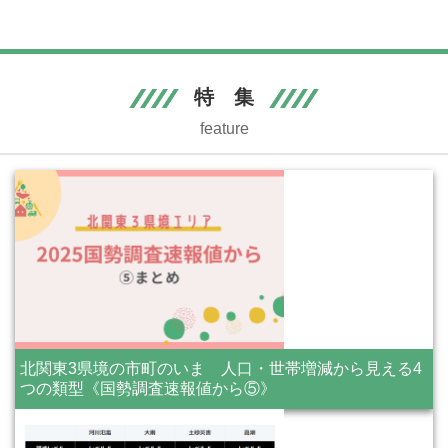
特 集
feature
北関東3県境の市町のいま 人口・世帯増減から見える4
つの類型《国勢調査速報値から⑤》