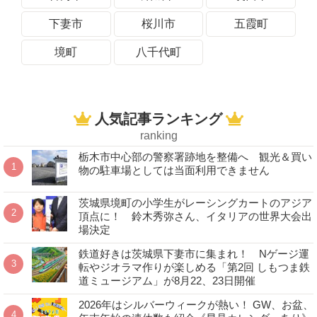
下妻市
桜川市
五霞町
境町
八千代町
人気記事ランキング
ranking
栃木市中心部の警察署跡地を整備へ 観光＆買い
物の駐車場としては当面利用できません
茨城県境町の小学生がレーシングカートのアジア
頂点に！ 鈴木秀弥さん、イタリアの世界大会出
場決定
鉄道好きは茨城県下妻市に集まれ！ Nゲージ運
転やジオラマ作りが楽しめる「第2回 しもつま鉄
道ミュージアム」が8月22、23日開催
2026年はシルバーウィークが熱い！ GW、お盆、